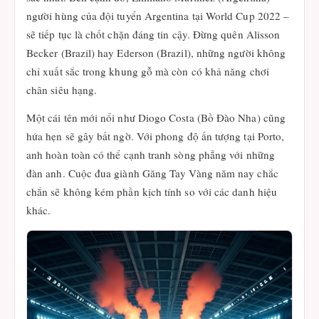
người hùng của đội tuyển Argentina tại World Cup 2022 –
sẽ tiếp tục là chốt chặn đáng tin cậy. Đừng quên Alisson
Becker (Brazil) hay Ederson (Brazil), những người không
chỉ xuất sắc trong khung gỗ mà còn có khả năng chơi
chân siêu hạng.
Một cái tên mới nổi như Diogo Costa (Bồ Đào Nha) cũng
hứa hẹn sẽ gây bất ngờ. Với phong độ ấn tượng tại Porto,
anh hoàn toàn có thể cạnh tranh sòng phẳng với những
đàn anh. Cuộc đua giành Găng Tay Vàng năm nay chắc
chắn sẽ không kém phần kịch tính so với các danh hiệu
khác.