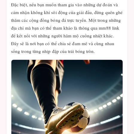
Đặc biệt, nếu bạn muốn tham gia vào những dự đoán và
cảm nhận không khí sôi động của giải đấu, đừng quên ghé
thăm các cộng đồng bóng đá trực tuyến. Một trong những
địa chỉ mà bạn có thể tham khảo là thông qua mm88 link
để kết nối với những người hâm mộ cuồng nhiệt khác.
Đây sẽ là nơi bạn có thể chia sẻ đam mê và cùng nhau
sống trong từng nhịp đập của trái bóng tròn.