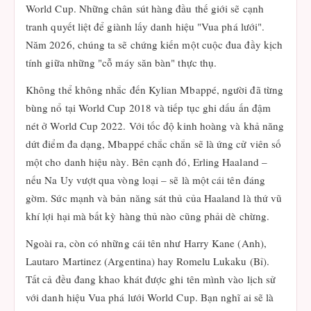
World Cup. Những chân sút hàng đầu thế giới sẽ cạnh
tranh quyết liệt để giành lấy danh hiệu "Vua phá lưới".
Năm 2026, chúng ta sẽ chứng kiến một cuộc đua đầy kịch
tính giữa những "cỗ máy săn bàn" thực thụ.
Không thể không nhắc đến Kylian Mbappé, người đã từng
bùng nổ tại World Cup 2018 và tiếp tục ghi dấu ấn đậm
nét ở World Cup 2022. Với tốc độ kinh hoàng và khả năng
dứt điểm đa dạng, Mbappé chắc chắn sẽ là ứng cử viên số
một cho danh hiệu này. Bên cạnh đó, Erling Haaland –
nếu Na Uy vượt qua vòng loại – sẽ là một cái tên đáng
gờm. Sức mạnh và bản năng sát thủ của Haaland là thứ vũ
khí lợi hại mà bất kỳ hàng thủ nào cũng phải dè chừng.
Ngoài ra, còn có những cái tên như Harry Kane (Anh),
Lautaro Martinez (Argentina) hay Romelu Lukaku (Bỉ).
Tất cả đều đang khao khát được ghi tên mình vào lịch sử
với danh hiệu Vua phá lưới World Cup. Bạn nghĩ ai sẽ là