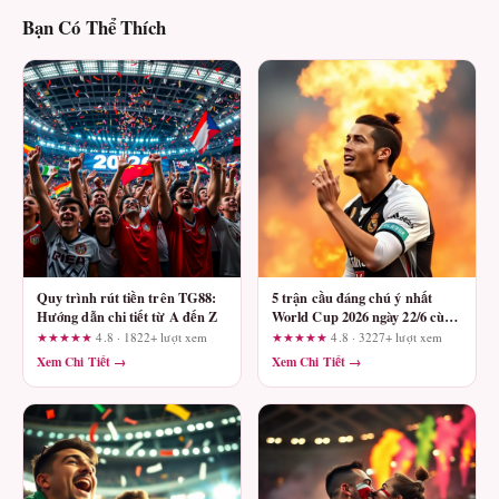
Bạn Có Thể Thích
Quy trình rút tiền trên TG88:
5 trận cầu đáng chú ý nhất
Hướng dẫn chi tiết từ A đến Z
World Cup 2026 ngày 22/6 cùng
LUCK8
★★★★★
4.8 · 1822+ lượt xem
★★★★★
4.8 · 3227+ lượt xem
Xem Chi Tiết →
Xem Chi Tiết →