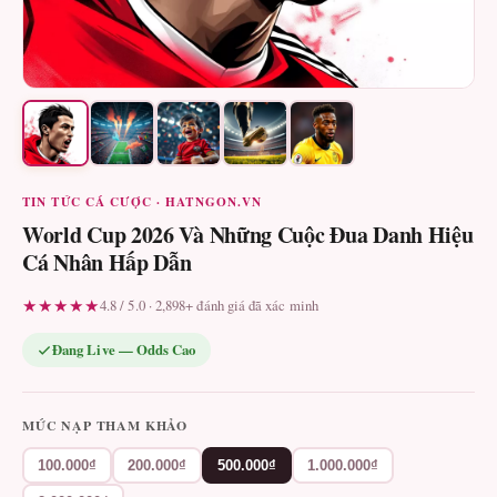
TIN TỨC CÁ CƯỢC · HATNGON.VN
World Cup 2026 Và Những Cuộc Đua Danh Hiệu
Cá Nhân Hấp Dẫn
★★★★★
4.8 / 5.0 · 2,898+ đánh giá đã xác minh
Đang Live — Odds Cao
MỨC NẠP THAM KHẢO
100.000₫
200.000₫
500.000₫
1.000.000₫