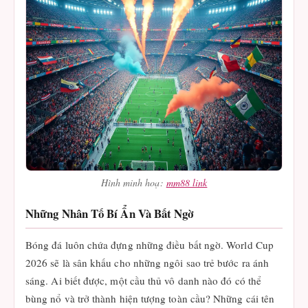
Hình minh hoạ:
mm88 link
Những Nhân Tố Bí Ẩn Và Bất Ngờ
Bóng đá luôn chứa đựng những điều bất ngờ. World Cup
2026 sẽ là sân khấu cho những ngôi sao trẻ bước ra ánh
sáng. Ai biết được, một cầu thủ vô danh nào đó có thể
bùng nổ và trở thành hiện tượng toàn cầu? Những cái tên