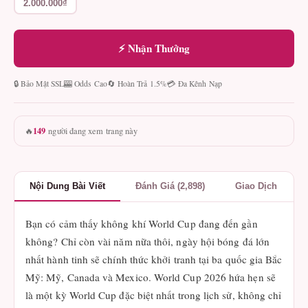
2.000.000₫
⚡ Nhận Thưởng
🔒 Bảo Mật SSL
🎰 Odds Cao
🔄 Hoàn Trả 1.5%
💳 Đa Kênh Nạp
149
🔥
người đang xem trang này
Nội Dung Bài Viết
Đánh Giá (2,898)
Giao Dịch
Bạn có cảm thấy không khí World Cup đang đến gần
không? Chỉ còn vài năm nữa thôi, ngày hội bóng đá lớn
nhất hành tinh sẽ chính thức khởi tranh tại ba quốc gia Bắc
Mỹ: Mỹ, Canada và Mexico. World Cup 2026 hứa hẹn sẽ
là một kỳ World Cup đặc biệt nhất trong lịch sử, không chỉ