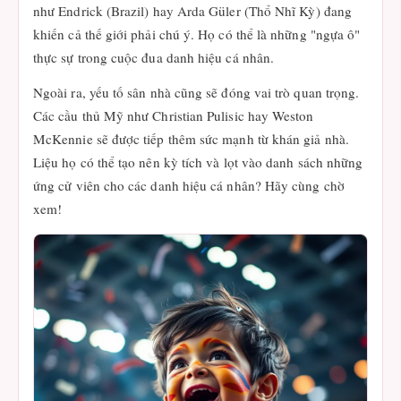
như Endrick (Brazil) hay Arda Güler (Thổ Nhĩ Kỳ) đang
khiến cả thế giới phải chú ý. Họ có thể là những "ngựa ô"
thực sự trong cuộc đua danh hiệu cá nhân.
Ngoài ra, yếu tố sân nhà cũng sẽ đóng vai trò quan trọng.
Các cầu thủ Mỹ như Christian Pulisic hay Weston
McKennie sẽ được tiếp thêm sức mạnh từ khán giả nhà.
Liệu họ có thể tạo nên kỳ tích và lọt vào danh sách những
ứng cử viên cho các danh hiệu cá nhân? Hãy cùng chờ
xem!