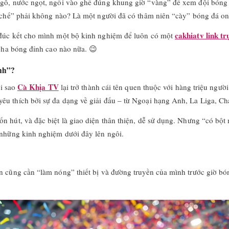
gô, nước ngọt, ngồi vào ghế đúng khung giờ “vàng” để xem đội bóng yêu
 chế” phải không nào? Là một người đã có thâm niên “cày” bóng đá onli
cakhiatv link tr
 đúc kết cho mình một bộ kinh nghiệm để luôn có một
 pha bóng đỉnh cao nào nữa. 😉
nh”?
Cà Khịa TV
ại sao
lại trở thành cái tên quen thuộc với hàng triệu ng
yêu thích bởi sự đa dạng về giải đấu – từ Ngoại hạng Anh, La Liga, 
 hút, và đặc biệt là giao diện thân thiện, dễ sử dụng. Nhưng “có bột 
 những kinh nghiệm dưới đây lên ngôi.
n cũng cần “làm nóng” thiết bị và đường truyền của mình trước giờ bó