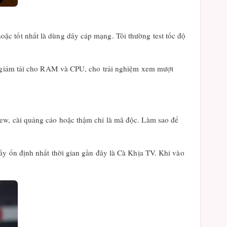
ặc tốt nhất là dùng dây cáp mạng. Tôi thường test tốc độ
úp giảm tải cho RAM và CPU, cho trải nghiệm xem mượt
iew, cài quảng cáo hoặc thậm chí là mã độc. Làm sao để
ấy ổn định nhất thời gian gần đây là Cà Khịa TV. Khi vào