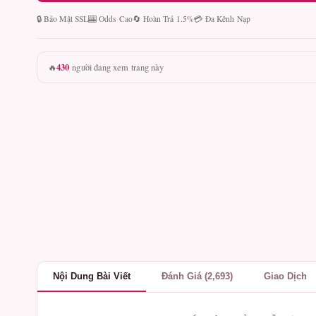
🔒 Bảo Mật SSL
🎰 Odds Cao
🔄 Hoàn Trả 1.5%
💳 Đa Kênh Nạp
430
🔥
người đang xem trang này
Nội Dung Bài Viết
Đánh Giá (2,693)
Giao Dịch