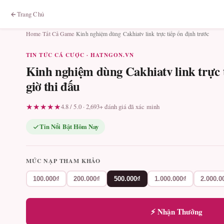
Trang Chủ
Home
›
Tất Cả Game
›
Kinh nghiệm dùng Cakhiatv link trực tiếp ổn định trước
TIN TỨC CÁ CƯỢC · HATNGON.VN
Kinh nghiệm dùng Cakhiatv link trực t
giờ thi đấu
★★★★★
4.8 / 5.0 · 2,693+ đánh giá đã xác minh
Tin Nổi Bật Hôm Nay
MỨC NẠP THAM KHẢO
100.000₫
200.000₫
500.000₫
1.000.000₫
2.000.0
⚡ Nhận Thưởng