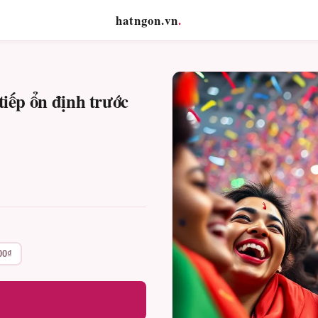
hatngon.vn
.
iếp ổn định trước
00₫