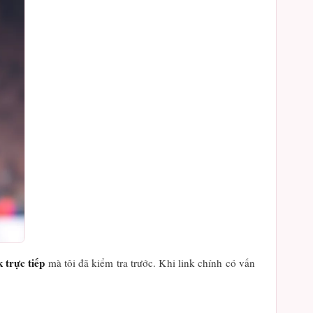
k trực tiếp
mà tôi đã kiểm tra trước. Khi link chính có vấn