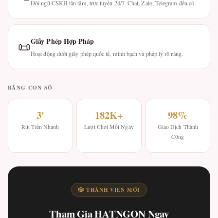
Đội ngũ CSKH tận tâm, trực tuyến 24/7. Chat, Zalo, Telegram đều có.
Giấy Phép Hợp Pháp
📜
Hoạt động dưới giấy phép quốc tế, minh bạch và pháp lý rõ ràng.
BẰNG CON SỐ
3'
182K+
98%
Rút Tiền Nhanh
Lượt Chơi Mỗi Ngày
Giao Dịch Thành
Công
🎲 THÀNH VIÊN MỚI
Tham Gia HATNGON Ngay