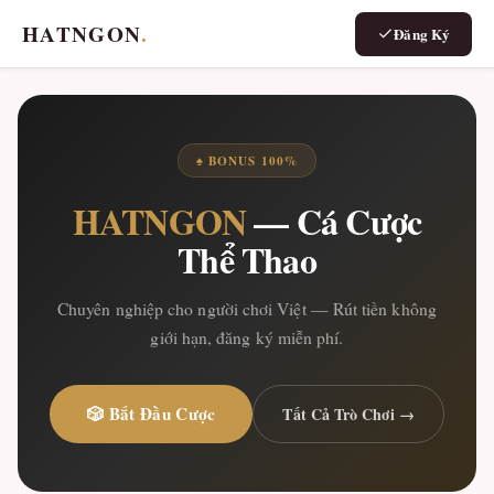
HATNGON
.
Đăng Ký
♠ BONUS 100%
HATNGON
— Cá Cược
Thể Thao
Chuyên nghiệp cho người chơi Việt — Rút tiền không
giới hạn, đăng ký miễn phí.
🎲 Bắt Đầu Cược
Tất Cả Trò Chơi →