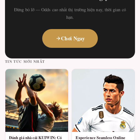
Đừng bỏ lỡ — Odds cao nhất thị trường hiện nay, thời gian có
hạn.
Chơi Ngay
TIN TỨC MỚI NHẤT
Đánh giá nhà cái KUIWIN: Có
Experience Seamless Online