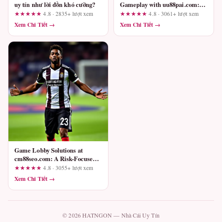
uy tín như lời đồn khó cưỡng?
Gameplay with uu88pai.com:
What You Expect Versus What
★★★★★
4.8 · 2835+ lượt xem
★★★★★
4.8 · 3061+ lượt xem
You Should Verify
Xem Chi Tiết →
Xem Chi Tiết →
Game Lobby Solutions at
cm88seo.com: A Risk-Focused
Review of Who Should Use
★★★★★
4.8 · 3055+ lượt xem
Them
Xem Chi Tiết →
© 2026 HATNGON — Nhà Cái Uy Tín