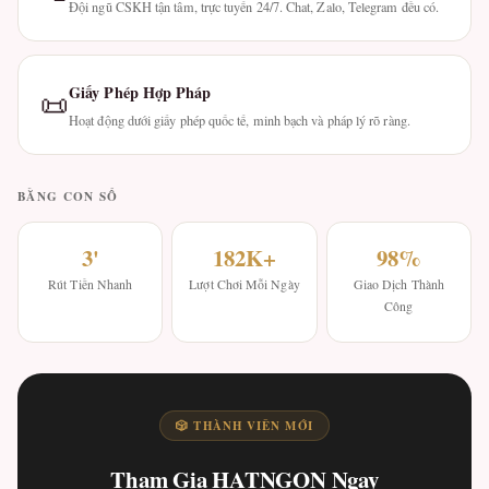
Đội ngũ CSKH tận tâm, trực tuyến 24/7. Chat, Zalo, Telegram đều có.
Giấy Phép Hợp Pháp
📜
Hoạt động dưới giấy phép quốc tế, minh bạch và pháp lý rõ ràng.
BẰNG CON SỐ
3'
182K+
98%
Rút Tiền Nhanh
Lượt Chơi Mỗi Ngày
Giao Dịch Thành
Công
🎲 THÀNH VIÊN MỚI
Tham Gia HATNGON Ngay