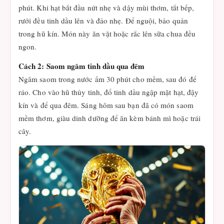
phút. Khi hạt bắt đầu nứt nhẹ và dậy mùi thơm, tắt bếp,
rưới đều tinh dầu lên và đảo nhẹ. Để nguội, bảo quản
trong hũ kín. Món này ăn vặt hoặc rắc lên sữa chua đều
ngon.
Cách 2: Saom ngâm tinh dầu qua đêm
Ngâm saom trong nước ấm 30 phút cho mềm, sau đó để
ráo. Cho vào hũ thủy tinh, đổ tinh dầu ngập mặt hạt, đậy
kín và để qua đêm. Sáng hôm sau bạn đã có món saom
mềm thơm, giàu dinh dưỡng để ăn kèm bánh mì hoặc trái
cây.