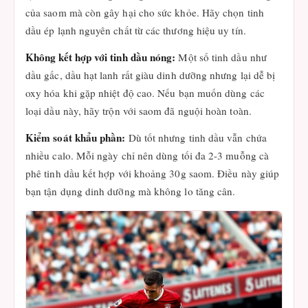
của saom mà còn gây hại cho sức khỏe. Hãy chọn tinh
dầu ép lạnh nguyên chất từ các thương hiệu uy tín.
Không kết hợp với tinh dầu nóng:
Một số tinh dầu như
dầu gấc, dầu hạt lanh rất giàu dinh dưỡng nhưng lại dễ bị
oxy hóa khi gặp nhiệt độ cao. Nếu bạn muốn dùng các
loại dầu này, hãy trộn với saom đã nguội hoàn toàn.
Kiểm soát khẩu phần:
Dù tốt nhưng tinh dầu vẫn chứa
nhiều calo. Mỗi ngày chỉ nên dùng tối đa 2-3 muỗng cà
phê tinh dầu kết hợp với khoảng 30g saom. Điều này giúp
bạn tận dụng dinh dưỡng mà không lo tăng cân.