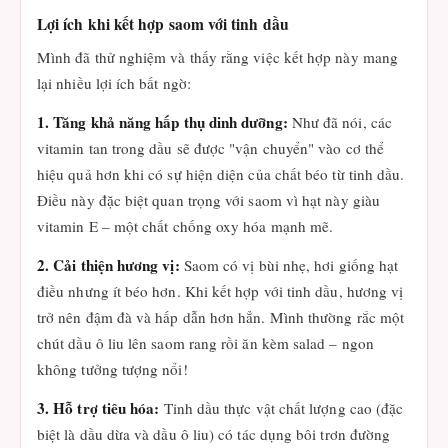
Lợi ích khi kết hợp saom với tinh dầu
Mình đã thử nghiệm và thấy rằng việc kết hợp này mang
lại nhiều lợi ích bất ngờ:
1. Tăng khả năng hấp thụ dinh dưỡng:
Như đã nói, các
vitamin tan trong dầu sẽ được "vận chuyển" vào cơ thể
hiệu quả hơn khi có sự hiện diện của chất béo từ tinh dầu.
Điều này đặc biệt quan trọng với saom vì hạt này giàu
vitamin E – một chất chống oxy hóa mạnh mẽ.
2. Cải thiện hương vị:
Saom có vị bùi nhẹ, hơi giống hạt
điều nhưng ít béo hơn. Khi kết hợp với tinh dầu, hương vị
trở nên đậm đà và hấp dẫn hơn hẳn. Mình thường rắc một
chút dầu ô liu lên saom rang rồi ăn kèm salad – ngon
không tưởng tượng nổi!
3. Hỗ trợ tiêu hóa:
Tinh dầu thực vật chất lượng cao (đặc
biệt là dầu dừa và dầu ô liu) có tác dụng bôi trơn đường