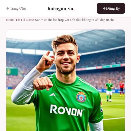
hatngon.vn
.
Trang Chủ
Đăng Ký
Home
›
Tất Cả Game
›
Saom có thể kết hợp với tinh dầu không? Giải đáp từ chu