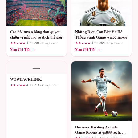
Các đội tuyển hàng đầu quyết
Những Điều Cần Biết Về Hệ
chiến vì giấc mơ vô địch thế giới
Thống Sảnh Game win55.movie
★★★★★
4.8 · 2069+ lượt xem
★★★★★
4.8 · 2853+ lượt xem
Xem Chi Tiết →
Xem Chi Tiết →
—
WOWBACKLINK.
★★★★★
4.8 · 2187+ lượt xem
Discover Exciting Arcade
Game Rooms at qs888.tech: A
Transparent Risk-Management
★★★★★
4.8 · 2393+ lượt xem