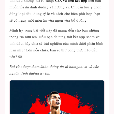
CÓ, và nên kết hợp
tinh dầu không" đã rõ ràng:
nếu bạn
muốn tối ưu dinh dưỡng và hương vị. Chỉ cần lưu ý chọn
đúng loại dầu, đúng tỷ lệ và cách chế biến phù hợp, bạn
sẽ có ngay một món ăn vừa ngon vừa bổ dưỡng.
Mình hy vọng bài viết này đã mang đến cho bạn những
thông tin hữu ích. Nếu bạn đã từng thử kết hợp saom với
tinh dầu, hãy chia sẻ trải nghiệm của mình dưới phần bình
luận nhé! Còn nếu chưa, bạn sẽ thử công thức nào đầu
tiên? 😄
Bài viết được tham khảo thông tin từ hatngon.vn và các
nguồn dinh dưỡng uy tín.