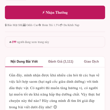
⚡ Nhận Thưởng
🔒 Bảo Mật SSL
🎰 Odds Cao
🔄 Hoàn Trả 1.5%
💳 Đa Kênh Nạp
199
🔥
người đang xem trang này
Nội Dung Bài Viết
Đánh Giá (3,111)
Giao Dịch
Gần đây, mình nhận được khá nhiều câu hỏi từ các bạn về
việc kết hợp saom (hạt ngũ cốc giàu dinh dưỡng) với tinh
dầu thực vật. Có người thì muốn tăng hương vị, có người
lại muốn tối ưu khả năng hấp thụ dưỡng chất. Vậy thực hư
chuyện này thế nào? Hãy cùng mình đi tìm lời giải đáp
trong bài viết dưới đây nhé! 😊