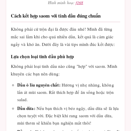
Hình minh hoạ:
f168
Cách kết hợp saom với tinh dầu đúng chuẩn
Không phải cứ trộn đại là được đâu nhé! Mình đã từng
mắc sai lầm khi cho quá nhiều dầu, kết quả là cảm giác
ngấy và khó ăn. Dưới đây là vài tips mình đúc kết được:
Lựa chọn loại tinh dầu phù hợp
Không phải loại tinh dầu nào cũng "hợp" với saom. Mình
khuyên các bạn nên dùng:
Dầu ô liu nguyên chất:
Hương vị nhẹ nhàng, không
lấn át mùi saom. Rất thích hợp để ăn sống hoặc trộn
salad.
Dầu dừa:
Nếu bạn thích vị béo ngậy, dầu dừa sẽ là lựa
chọn tuyệt vời. Đặc biệt khi rang saom với dầu dừa,
mùi thơm sẽ khiến bạn nghiện mất thôi!