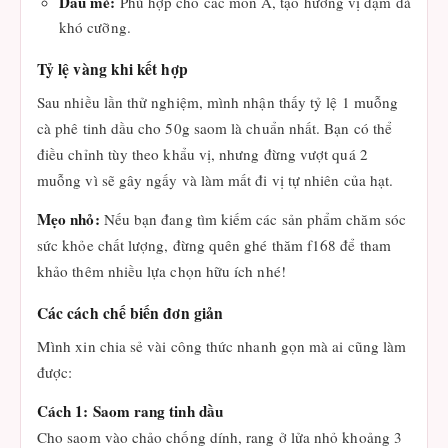
Dầu mè:
Phù hợp cho các món Á, tạo hương vị đậm đà
khó cưỡng.
Tỷ lệ vàng khi kết hợp
Sau nhiều lần thử nghiệm, mình nhận thấy tỷ lệ 1 muỗng
cà phê tinh dầu cho 50g saom là chuẩn nhất. Bạn có thể
điều chỉnh tùy theo khẩu vị, nhưng đừng vượt quá 2
muỗng vì sẽ gây ngấy và làm mất đi vị tự nhiên của hạt.
Mẹo nhỏ:
Nếu bạn đang tìm kiếm các sản phẩm chăm sóc
sức khỏe chất lượng, đừng quên ghé thăm f168 để tham
khảo thêm nhiều lựa chọn hữu ích nhé!
Các cách chế biến đơn giản
Mình xin chia sẻ vài công thức nhanh gọn mà ai cũng làm
được:
Cách 1: Saom rang tinh dầu
Cho saom vào chảo chống dính, rang ở lửa nhỏ khoảng 3