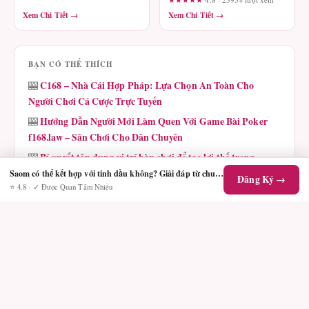
Review
Xem Chi Tiết →
Xem Chi Tiết →
BẠN CÓ THỂ THÍCH
C168 – Nhà Cái Hợp Pháp: Lựa Chọn An Toàn Cho
🎰
Người Chơi Cá Cược Trực Tuyến
Hướng Dẫn Người Mới Làm Quen Với Game Bài Poker
🎰
f168.law – Sân Chơi Cho Dân Chuyên
Bí quyết tận dụng vị trí bàn chơi để tạo lợi thế trong
🎰
Poker tại 789bethv.com
Saom có thể kết hợp với tinh dầu không? Giải đáp từ chuyên gia dinh dưỡng
Đăng Ký →
⭐ 4.8 · ✓ Được Quan Tâm Nhiều
Đăng Ký Sunwin: Hướng Dẫn Chi Tiết Cho Người Mới
🎰
Bắt Đầu
Đá gà Five88: Trải nghiệm đam mê đích thực cho dân
🎰
chơi công nghệ
U98 & Hành Trình Vươn Lên: Siêu Sao Mới Của AOE
🎰
Việt Nam Đã Tới phtaya!
SC88AD.com Complete Casino Guide For Poker And
🎰