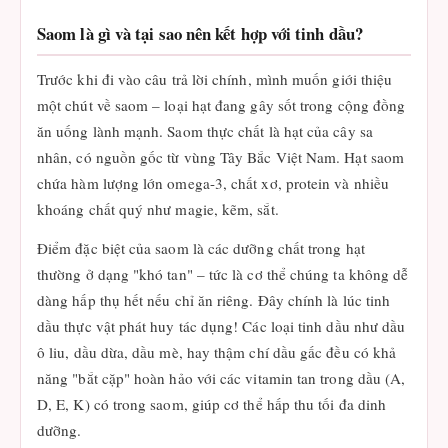
Saom là gì và tại sao nên kết hợp với tinh dầu?
Trước khi đi vào câu trả lời chính, mình muốn giới thiệu
một chút về saom – loại hạt đang gây sốt trong cộng đồng
ăn uống lành mạnh. Saom thực chất là hạt của cây sa
nhân, có nguồn gốc từ vùng Tây Bắc Việt Nam. Hạt saom
chứa hàm lượng lớn omega-3, chất xơ, protein và nhiều
khoáng chất quý như magie, kẽm, sắt.
Điểm đặc biệt của saom là các dưỡng chất trong hạt
thường ở dạng "khó tan" – tức là cơ thể chúng ta không dễ
dàng hấp thụ hết nếu chỉ ăn riêng. Đây chính là lúc tinh
dầu thực vật phát huy tác dụng! Các loại tinh dầu như dầu
ô liu, dầu dừa, dầu mè, hay thậm chí dầu gấc đều có khả
năng "bắt cặp" hoàn hảo với các vitamin tan trong dầu (A,
D, E, K) có trong saom, giúp cơ thể hấp thu tối đa dinh
dưỡng.