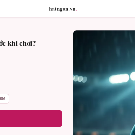
hatngon.vn
.
ớc khi chơi?
00₫