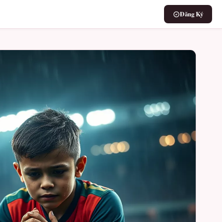
Đăng Ký