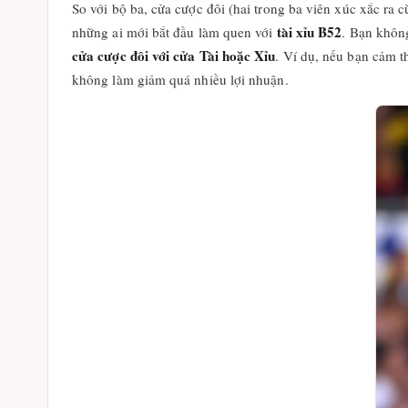
So với bộ ba, cửa cược đôi (hai trong ba viên xúc xắc ra 
tài xỉu B52
những ai mới bắt đầu làm quen với
. Bạn khôn
cửa cược đôi với cửa Tài hoặc Xỉu
. Ví dụ, nếu bạn cảm t
không làm giảm quá nhiều lợi nhuận.