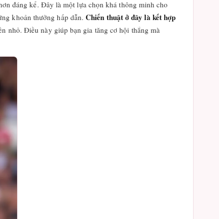
ao hơn đáng kể. Đây là một lựa chọn khá thông minh cho
Chiến thuật ở đây là kết hợp
hững khoản thưởng hấp dẫn.
iền nhỏ. Điều này giúp bạn gia tăng cơ hội thắng mà