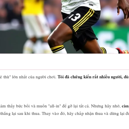
Tôi đã chứng kiến rất nhiều người, dù
kẻ thù" lớn nhất của người chơi.
càn
cảm thấy bức bối và muốn "all-in" để gỡ lại tất cả. Nhưng hãy nhớ,
 thắng lại sau khi thua. Thay vào đó, hãy chấp nhận thua và dừng lại 