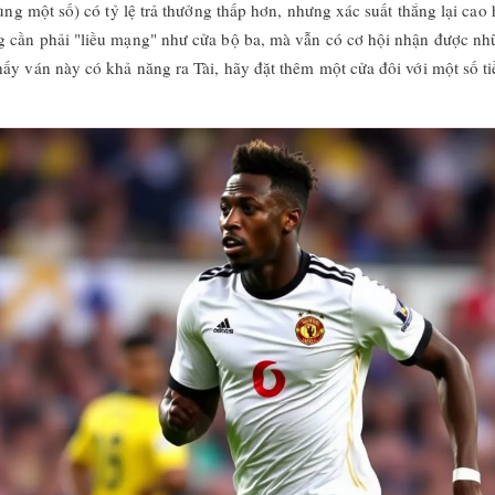
cùng một số) có tỷ lệ trả thưởng thấp hơn, nhưng xác suất thắng lại c
g cần phải "liều mạng" như cửa bộ ba, mà vẫn có cơ hội nhận được n
hấy ván này có khả năng ra Tài, hãy đặt thêm một cửa đôi với một số t