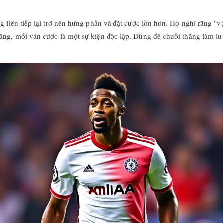
ng liên tiếp lại trở nên hưng phấn và đặt cược lớn hơn. Họ nghĩ rằng 
ằng, mỗi ván cược là một sự kiện độc lập. Đừng để chuỗi thắng làm lu 