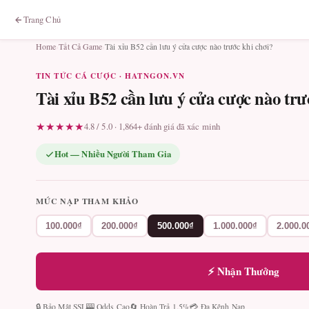
Trang Chủ
Home
›
Tất Cả Game
›
Tài xỉu B52 cần lưu ý cửa cược nào trước khi chơi?
TIN TỨC CÁ CƯỢC · HATNGON.VN
Tài xỉu B52 cần lưu ý cửa cược nào trư
★★★★★
4.8 / 5.0 · 1,864+ đánh giá đã xác minh
Hot — Nhiều Người Tham Gia
MỨC NẠP THAM KHẢO
100.000₫
200.000₫
500.000₫
1.000.000₫
2.000.0
⚡ Nhận Thưởng
🔒 Bảo Mật SSL
🎰 Odds Cao
🔄 Hoàn Trả 1.5%
💳 Đa Kênh Nạp