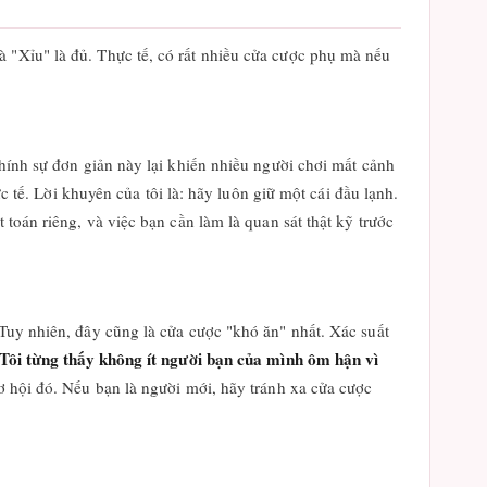
à "Xỉu" là đủ. Thực tế, có rất nhiều cửa cược phụ mà nếu
chính sự đơn giản này lại khiến nhiều người chơi mất cảnh
c tế. Lời khuyên của tôi là: hãy luôn giữ một cái đầu lạnh.
 toán riêng, và việc bạn cần làm là quan sát thật kỹ trước
 Tuy nhiên, đây cũng là cửa cược "khó ăn" nhất. Xác suất
Tôi từng thấy không ít người bạn của mình ôm hận vì
cơ hội đó. Nếu bạn là người mới, hãy tránh xa cửa cược