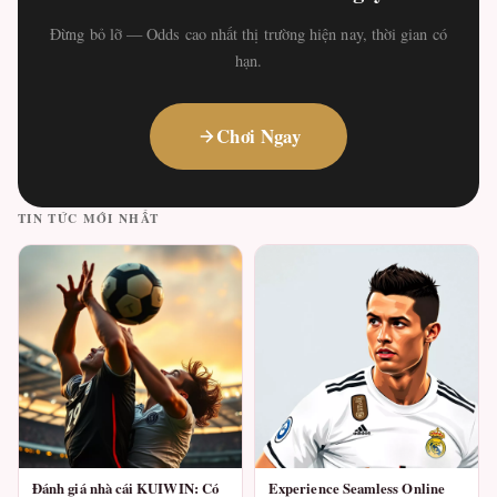
Đừng bỏ lỡ — Odds cao nhất thị trường hiện nay, thời gian có
hạn.
Chơi Ngay
TIN TỨC MỚI NHẤT
Đánh giá nhà cái KUIWIN: Có
Experience Seamless Online