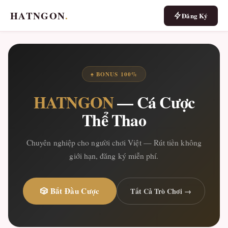
HATNGON
.
Đăng Ký
♠ BONUS 100%
HATNGON
— Cá Cược
Thể Thao
Chuyên nghiệp cho người chơi Việt — Rút tiền không
giới hạn, đăng ký miễn phí.
🎲 Bắt Đầu Cược
Tất Cả Trò Chơi →