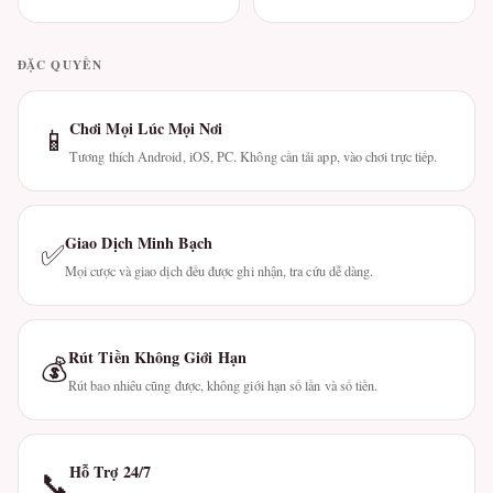
ĐẶC QUYỀN
Chơi Mọi Lúc Mọi Nơi
📱
Tương thích Android, iOS, PC. Không cần tải app, vào chơi trực tiếp.
Giao Dịch Minh Bạch
✅
Mọi cược và giao dịch đều được ghi nhận, tra cứu dễ dàng.
Rút Tiền Không Giới Hạn
💰
Rút bao nhiêu cũng được, không giới hạn số lần và số tiền.
Hỗ Trợ 24/7
📞