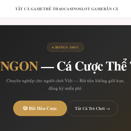
TẤT CẢ GAME
THỂ THAO
CASINO
SLOT GAME
BẮN CÁ
♠ BONUS 100%
TNGON
— Cá Cược Thể 
Chuyên nghiệp cho người chơi Việt — Rút tiền không giới hạn,
đăng ký miễn phí.
🎲 Bắt Đầu Cược
Tất Cả Trò Chơi →