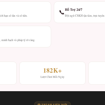
Hỗ Trợ 24/7
📞
ới hạn số lần và số tiền.
Đội ngũ CSKH tận tâm, trực tuyến 
, minh bạch và pháp lý rõ ràng.
182K+
Lượt Chơi Mỗi Ngày
🎲 THÀNH VIÊN MỚI