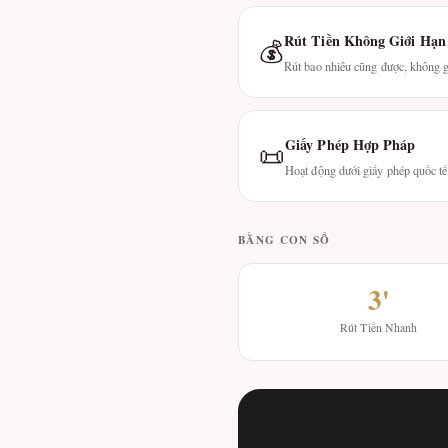
Rút Tiền Không Giới Hạn
💰
Rút bao nhiêu cũng được, không gi
Giấy Phép Hợp Pháp
📜
Hoạt động dưới giấy phép quốc tế
BẰNG CON SỐ
3'
Rút Tiền Nhanh