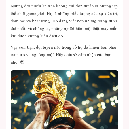
Những đội tuyển kể trên không chỉ đơn thuần là những tập
thể chơi game giỏi. Họ là những biểu tượng của sự kiên trì,
đam mê và khát vọng. Họ đang viết nên những trang sử vĩ
đại nhất, và chúng ta, những người hâm mộ, thật may mắn
khi được chứng kiến điều đó.
Vậy còn bạn, đội tuyển nào trong số họ đã khiến bạn phải
trầm trồ và ngưỡng mộ? Hãy chia sẻ cảm nhận của bạn
nhé! 😉