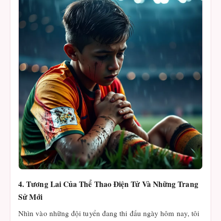
4. Tương Lai Của Thể Thao Điện Tử Và Những Trang
Sử Mới
Nhìn vào những đội tuyển đang thi đấu ngày hôm nay, tôi