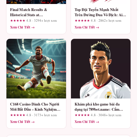
Final Match Results &
Top Đội Tuyển Mạnh Nhất
Historical Stats at
Trên Đường Đua Vô Địch: Ai
socolive2.cam: A Transparent
Xứng Danh "Vua" Mùa Giải
★★★★★
4.8 · 3294+ lượt xem
★★★★★
4.8 · 2862+ lượt xem
Evaluation
Này?
Xem Chi Tiết →
Xem Chi Tiết →
C168 Casino Dành Cho Người
Khám phá kho game bài đa
Mới Bắt Đầu – Kinh Nghiệm
dạng tại 789bet.name: Cẩm
Thực Chiến Sau 10 Năm Trong
nang kiểm tra và xác minh
★★★★★
4.8 · 3173+ lượt xem
★★★★★
4.8 · 3048+ lượt xem
Nghề
Xem Chi Tiết →
Xem Chi Tiết →