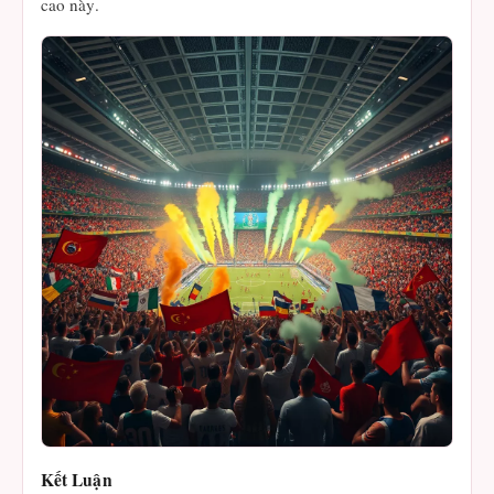
cao này.
Kết Luận