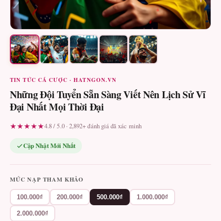
TIN TỨC CÁ CƯỢC · HATNGON.VN
Những Đội Tuyển Sẵn Sàng Viết Nên Lịch Sử Vĩ
Đại Nhất Mọi Thời Đại
★★★★★
4.8 / 5.0 · 2,892+ đánh giá đã xác minh
Cập Nhật Mới Nhất
MỨC NẠP THAM KHẢO
100.000₫
200.000₫
500.000₫
1.000.000₫
2.000.000₫