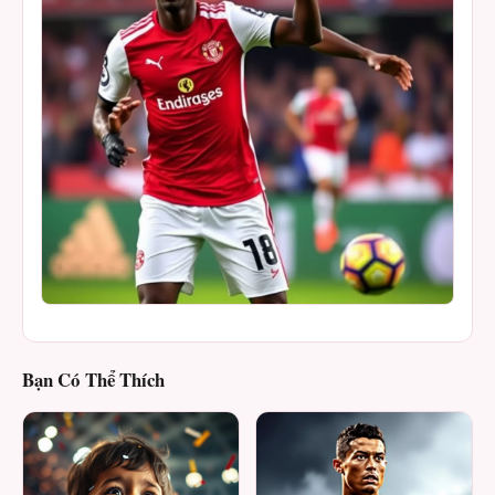
Bạn Có Thể Thích