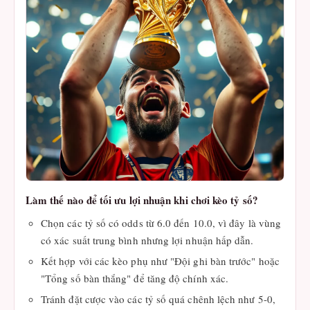
Làm thế nào để tối ưu lợi nhuận khi chơi kèo tỷ số?
Chọn các tỷ số có odds từ 6.0 đến 10.0, vì đây là vùng
có xác suất trung bình nhưng lợi nhuận hấp dẫn.
Kết hợp với các kèo phụ như "Đội ghi bàn trước" hoặc
"Tổng số bàn thắng" để tăng độ chính xác.
Tránh đặt cược vào các tỷ số quá chênh lệch như 5-0,