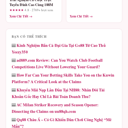
Tuyến Đỉnh Cao Cùng 188M
★★★★★
4.8 · 2769+ lượt xem
Xem Chi Tiết →
Xem Chi Tiết →
BẠN CÓ THỂ THÍCH
Kinh Nghiệm Bắn Cá Đại Gia Tại Go88 Từ Cao Thủ
🎰
Yeezy350
ad889.com Review: Can You Watch Club Football
🎰
Competitions Live Without Lowering Your Guard?
How Far Can Your Betting Skills Take You on the Kuwin
🎰
Platform? A Critical Look at the Claims
Khuyến Mãi Nạp Lần Đầu Tại NH88: Nhân Đôi Tài
🎰
Khoản Gốc Hay Chỉ Là Bài Toán Doanh Thu?
AC Milan Striker Recovery and Season Opener:
🎰
Dissecting the Claims on uu88qh.com
Qq88 Châu Á – Có Gì Khiến Dân Chơi Công Nghệ “Mê
🎰
Mẩn”?