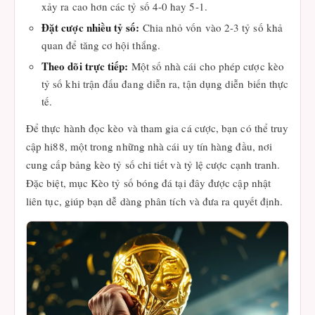
xảy ra cao hơn các tỷ số 4-0 hay 5-1.
Đặt cược nhiều tỷ số:
Chia nhỏ vốn vào 2-3 tỷ số khả
quan để tăng cơ hội thắng.
Theo dõi trực tiếp:
Một số nhà cái cho phép cược kèo
tỷ số khi trận đấu đang diễn ra, tận dụng diễn biến thực
tế.
Để thực hành đọc kèo và tham gia cá cược, bạn có thể truy
cập hi88, một trong những nhà cái uy tín hàng đầu, nơi
cung cấp bảng kèo tỷ số chi tiết và tỷ lệ cược cạnh tranh.
Đặc biệt, mục Kèo tỷ số bóng đá tại đây được cập nhật
liên tục, giúp bạn dễ dàng phân tích và đưa ra quyết định.