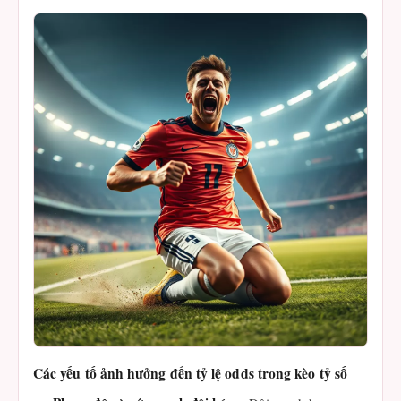
Các yếu tố ảnh hưởng đến tỷ lệ odds trong kèo tỷ số