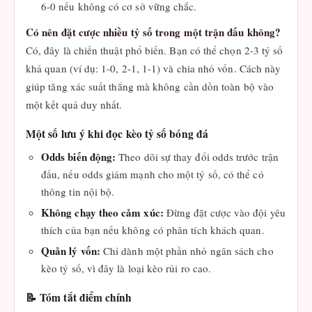
6-0 nếu không có cơ sở vững chắc.
Có nên đặt cược nhiều tỷ số trong một trận đấu không?
Có, đây là chiến thuật phổ biến. Bạn có thể chọn 2-3 tỷ số
khả quan (ví dụ: 1-0, 2-1, 1-1) và chia nhỏ vốn. Cách này
giúp tăng xác suất thắng mà không cần dồn toàn bộ vào
một kết quả duy nhất.
Một số lưu ý khi đọc kèo tỷ số bóng đá
Odds biến động:
Theo dõi sự thay đổi odds trước trận
đấu, nếu odds giảm mạnh cho một tỷ số, có thể có
thông tin nội bộ.
Không chạy theo cảm xúc:
Đừng đặt cược vào đội yêu
thích của bạn nếu không có phân tích khách quan.
Quản lý vốn:
Chỉ dành một phần nhỏ ngân sách cho
kèo tỷ số, vì đây là loại kèo rủi ro cao.
📝 Tóm tắt điểm chính