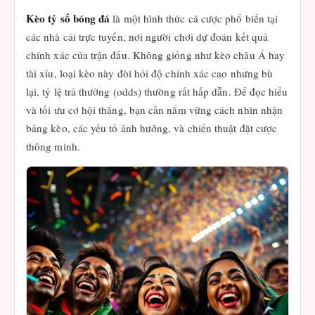
Kèo tỷ số bóng đá
là một hình thức cá cược phổ biến tại
các nhà cái trực tuyến, nơi người chơi dự đoán kết quả
chính xác của trận đấu. Không giống như kèo châu Á hay
tài xỉu, loại kèo này đòi hỏi độ chính xác cao nhưng bù
lại, tỷ lệ trả thưởng (odds) thường rất hấp dẫn. Để đọc hiểu
và tối ưu cơ hội thắng, bạn cần nắm vững cách nhìn nhận
bảng kèo, các yếu tố ảnh hưởng, và chiến thuật đặt cược
thông minh.