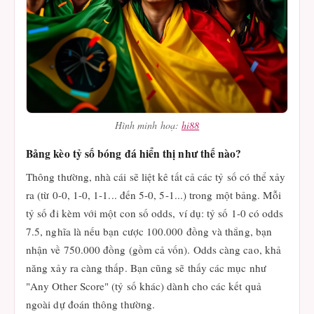
Hình minh hoạ:
hi88
Bảng kèo tỷ số bóng đá hiển thị như thế nào?
Thông thường, nhà cái sẽ liệt kê tất cả các tỷ số có thể xảy
ra (từ 0-0, 1-0, 1-1... đến 5-0, 5-1...) trong một bảng. Mỗi
tỷ số đi kèm với một con số odds, ví dụ: tỷ số 1-0 có odds
7.5, nghĩa là nếu bạn cược 100.000 đồng và thắng, bạn
nhận về 750.000 đồng (gồm cả vốn). Odds càng cao, khả
năng xảy ra càng thấp. Bạn cũng sẽ thấy các mục như
"Any Other Score" (tỷ số khác) dành cho các kết quả
ngoài dự đoán thông thường.