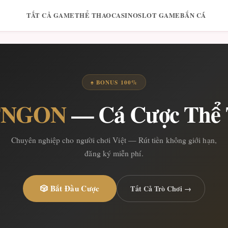
TẤT CẢ GAME
THỂ THAO
CASINO
SLOT GAME
BẮN CÁ
♠ BONUS 100%
TNGON
— Cá Cược Thể 
Chuyên nghiệp cho người chơi Việt — Rút tiền không giới hạn,
đăng ký miễn phí.
🎲 Bắt Đầu Cược
Tất Cả Trò Chơi →