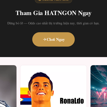
Tham Gia HATNGON Ngay
Đừng bỏ lỡ — Odds cao nhất thị trường hiện nay, thời gian có hạn.
Chơi Ngay