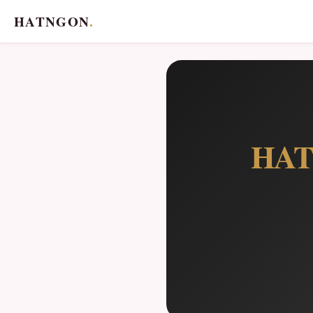
HATNGON
.
HA