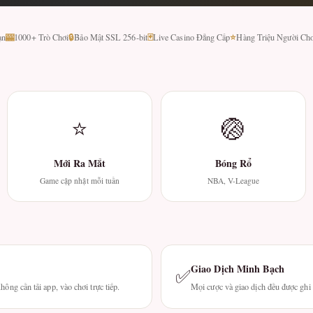
🎰
🔒
🃏
⭐
ạn
1000+ Trò Chơi
Bảo Mật SSL 256-bit
Live Casino Đẳng Cấp
Hàng Triệu Người Chơ
⭐
🏐
Mới Ra Mắt
Bóng Rổ
Game cập nhật mỗi tuần
NBA, V-League
Giao Dịch Minh Bạch
✅
ng cần tải app, vào chơi trực tiếp.
Mọi cược và giao dịch đều được ghi 