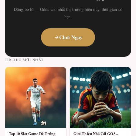
Đừng bỏ lỡ — Odds cao nhất thị trường hiện nay, thời gian có
hạn.
Chơi Ngay
TIN TỨC MỚI NHẤT
Top 10 Slot Game Dễ Trúng
Giới Thiệu Nhà Cái GO8 –