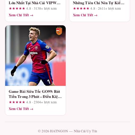
Lớn Nhất Tại Nhà Cái VIPWIN
Những Tiêu Chí Nên Tự Kiểm
2026: Ai Nên Chơi, Ai Nên
Tra Trước Khi Đặt Cược
★★★★★
4.8 · 3138+ lượt xem
★★★★★
4.8 · 2611+ lượt xem
Tránh?
Xem Chi Tiết →
Xem Chi Tiết →
Game Bài Siêu Tốc GO99: Rút
Tiền Trong 3 Phút – Điều Kiện,
Quy Trình Và Cách Xử Lý Khi
★★★★★
4.8 · 2304+ lượt xem
Bị Chậm
Xem Chi Tiết →
© 2026 HATNGON — Nhà Cái Uy Tín