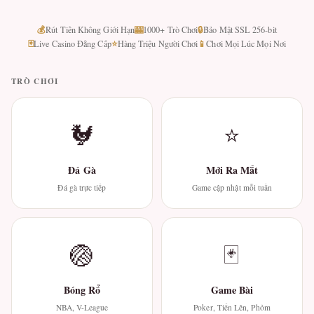
💰
🎰
🔒
Rút Tiền Không Giới Hạn
1000+ Trò Chơi
Bảo Mật SSL 256-bit
🃏
⭐
📱
Live Casino Đẳng Cấp
Hàng Triệu Người Chơi
Chơi Mọi Lúc Mọi Nơi
TRÒ CHƠI
🐓
⭐
Đá Gà
Mới Ra Mắt
Đá gà trực tiếp
Game cập nhật mỗi tuần
🏐
🃏
Bóng Rổ
Game Bài
NBA, V-League
Poker, Tiến Lên, Phỏm