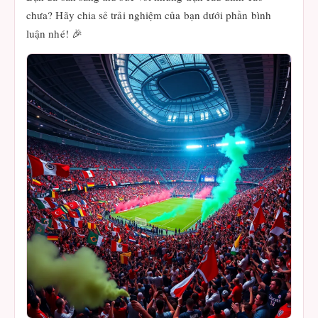
chưa? Hãy chia sẻ trải nghiệm của bạn dưới phần bình
luận nhé! 🎉