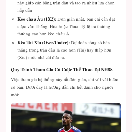
này giúp cân bằng trận đấu và tạo ra nhiều lựa chọn
hấp dẫn.
Kèo châu Âu (1X2):
Đơn giản nhất, bạn chỉ cần đặt
cược vào Thắng, Hòa hoặc Thua. Tỷ lệ trả thưởng
thường cao hơn kèo châu Á.
Kèo Tài Xỉu (Over/Under):
Dự đoán tổng số bàn
thắng trong trận đấu là cao hơn (Tài) hay thấp hơn
(Xỉu) mức nhà cái đưa ra.
Quy Trình Tham Gia Cá Cược Thể Thao Tại NH88
Việc tham gia hệ thống này rất đơn giản, chỉ với vài bước
cơ bản. Dưới đây là hướng dẫn chi tiết dành cho người
mới: