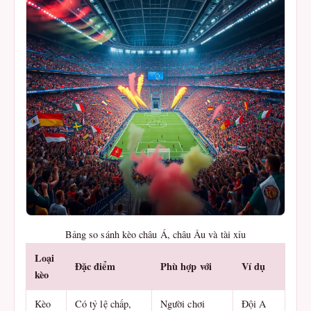
Bảng so sánh kèo châu Á, châu Âu và tài xỉu
Loại
Đặc điểm
Phù hợp với
Ví dụ
kèo
Kèo
Có tỷ lệ chấp,
Người chơi
Đội A