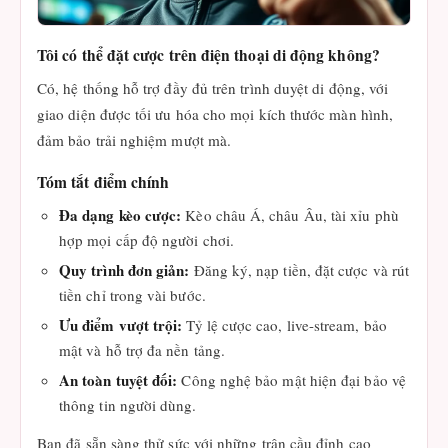
Tôi có thể đặt cược trên điện thoại di động không?
Có, hệ thống hỗ trợ đầy đủ trên trình duyệt di động, với
giao diện được tối ưu hóa cho mọi kích thước màn hình,
đảm bảo trải nghiệm mượt mà.
Tóm tắt điểm chính
Đa dạng kèo cược:
Kèo châu Á, châu Âu, tài xỉu phù
hợp mọi cấp độ người chơi.
Quy trình đơn giản:
Đăng ký, nạp tiền, đặt cược và rút
tiền chỉ trong vài bước.
Ưu điểm vượt trội:
Tỷ lệ cược cao, live-stream, bảo
mật và hỗ trợ đa nền tảng.
An toàn tuyệt đối:
Công nghệ bảo mật hiện đại bảo vệ
thông tin người dùng.
Bạn đã sẵn sàng thử sức với những trận cầu đỉnh cao