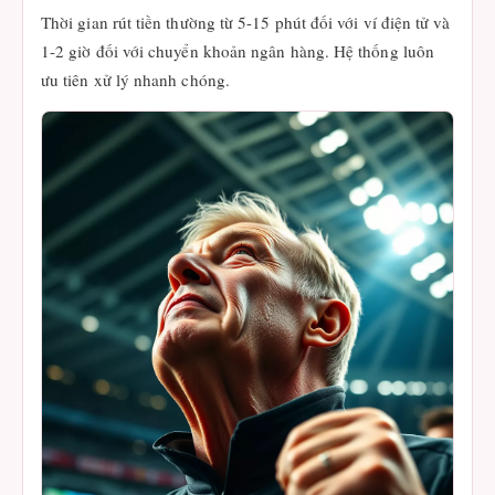
Thời gian rút tiền thường từ 5-15 phút đối với ví điện tử và
1-2 giờ đối với chuyển khoản ngân hàng. Hệ thống luôn
ưu tiên xử lý nhanh chóng.