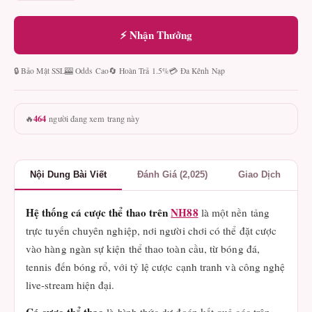
⚡ Nhận Thưởng
🔒 Bảo Mật SSL
🎰 Odds Cao
🔄 Hoàn Trả 1.5%
💳 Đa Kênh Nạp
464
🔥
người đang xem trang này
Nội Dung Bài Viết
Đánh Giá (2,025)
Giao Dịch
Hệ thống cá cược thể thao trên
NH88
là một nền tảng
trực tuyến chuyên nghiệp, nơi người chơi có thể đặt cược
vào hàng ngàn sự kiện thể thao toàn cầu, từ bóng đá,
tennis đến bóng rổ, với tỷ lệ cược cạnh tranh và công nghệ
live-stream hiện đại.