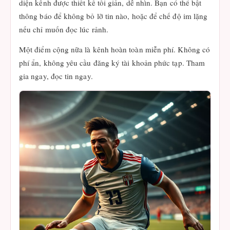
diện kênh được thiết kế tối giản, dễ nhìn. Bạn có thể bật
thông báo để không bỏ lỡ tin nào, hoặc để chế độ im lặng
nếu chỉ muốn đọc lúc rảnh.
Một điểm cộng nữa là kênh hoàn toàn miễn phí. Không có
phí ẩn, không yêu cầu đăng ký tài khoản phức tạp. Tham
gia ngay, đọc tin ngay.