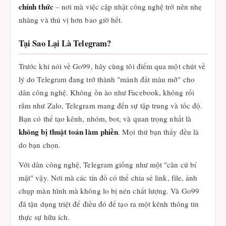
chính thức
– nơi mà việc cập nhật công nghệ trở nên nhẹ
nhàng và thú vị hơn bao giờ hết.
Tại Sao Lại Là Telegram?
Trước khi nói về Go99, hãy cùng tôi điểm qua một chút về
lý do Telegram đang trở thành "mảnh đất màu mỡ" cho
dân công nghệ. Không ồn ào như Facebook, không rối
rắm như Zalo, Telegram mang đến sự tập trung và tốc độ.
Bạn có thể tạo kênh, nhóm, bot, và quan trọng nhất là
không bị thuật toán làm phiền
. Mọi thứ bạn thấy đều là
do bạn chọn.
Với dân công nghệ, Telegram giống như một "căn cứ bí
mật" vậy. Nơi mà các tín đồ có thể chia sẻ link, file, ảnh
chụp màn hình mà không lo bị nén chất lượng. Và Go99
đã tận dụng triệt để điều đó để tạo ra một kênh thông tin
thực sự hữu ích.