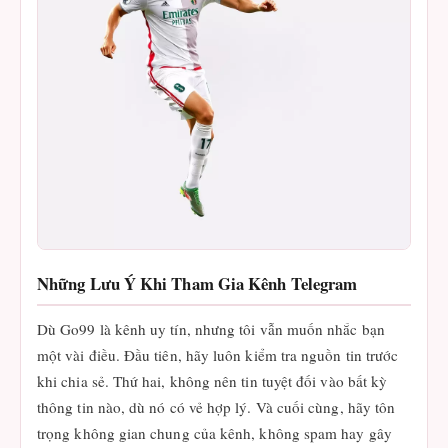
Những Lưu Ý Khi Tham Gia Kênh Telegram
Dù Go99 là kênh uy tín, nhưng tôi vẫn muốn nhắc bạn
một vài điều. Đầu tiên, hãy luôn kiểm tra nguồn tin trước
khi chia sẻ. Thứ hai, không nên tin tuyệt đối vào bất kỳ
thông tin nào, dù nó có vẻ hợp lý. Và cuối cùng, hãy tôn
trọng không gian chung của kênh, không spam hay gây