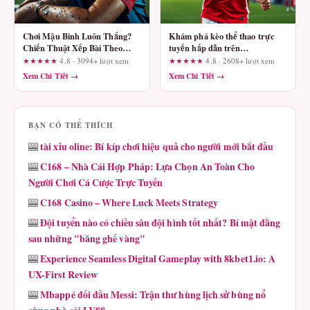
Chơi Mậu Binh Luôn Thắng?
Khám phá kèo thể thao trực
Chiến Thuật Xếp Bài Theo
tuyến hấp dẫn trên
Tình Huống Thực Tế
uu88t2.com: Góc nhìn quản lý
★★★★★
4.8 · 3094+ lượt xem
★★★★★
4.8 · 2608+ lượt xem
vốn và rủi ro
Xem Chi Tiết →
Xem Chi Tiết →
BẠN CÓ THỂ THÍCH
tài xỉu oline: Bí kíp chơi hiệu quả cho người mới bắt đầu
🎰
C168 – Nhà Cái Hợp Pháp: Lựa Chọn An Toàn Cho
🎰
Người Chơi Cá Cược Trực Tuyến
C168 Casino – Where Luck Meets Strategy
🎰
Đội tuyển nào có chiều sâu đội hình tốt nhất? Bí mật đằng
🎰
sau những "băng ghế vàng"
Experience Seamless Digital Gameplay with 8kbet1.io: A
🎰
UX-First Review
Mbappé đối đầu Messi: Trận thư hùng lịch sử bùng nổ
🎰