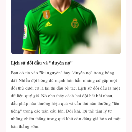
Lịch sử đối đầu và "duyên nợ"
Bạn có tin vào "lời nguyền" hay "duyên nợ" trong bóng
đá? Nhiều đội bóng dù mạnh hơn hẳn nhưng cứ gặp một
đối thủ dưới cơ là lại thi đấu bế tắc. Lịch sử đối đầu là một
dữ liệu quý giá. Nó cho thấy cách hai đội bắt bài nhau,
đấu pháp nào thường hiệu quả và cầu thủ nào thường "lên
tiếng" trong các trận cầu lớn. Đôi khi, lợi thế tâm lý từ
những chiến thắng trong quá khứ còn đáng giá hơn cả một
bàn thắng sớm.