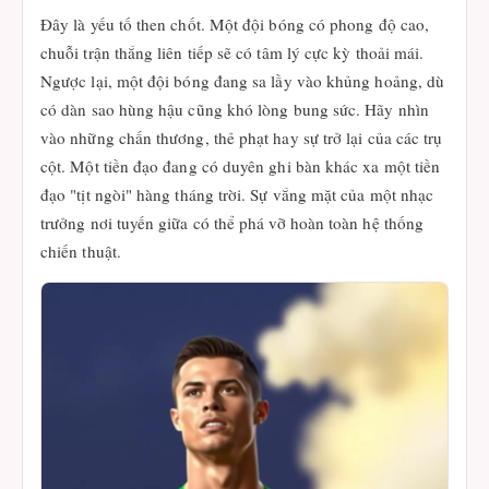
Đây là yếu tố then chốt. Một đội bóng có phong độ cao,
chuỗi trận thắng liên tiếp sẽ có tâm lý cực kỳ thoải mái.
Ngược lại, một đội bóng đang sa lầy vào khủng hoảng, dù
có dàn sao hùng hậu cũng khó lòng bung sức. Hãy nhìn
vào những chấn thương, thẻ phạt hay sự trở lại của các trụ
cột. Một tiền đạo đang có duyên ghi bàn khác xa một tiền
đạo "tịt ngòi" hàng tháng trời. Sự vắng mặt của một nhạc
trưởng nơi tuyến giữa có thể phá vỡ hoàn toàn hệ thống
chiến thuật.