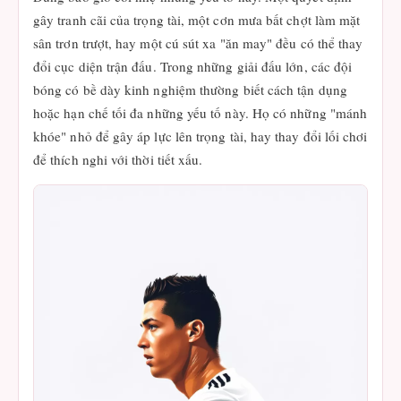
gây tranh cãi của trọng tài, một cơn mưa bất chợt làm mặt
sân trơn trượt, hay một cú sút xa "ăn may" đều có thể thay
đổi cục diện trận đấu. Trong những giải đấu lớn, các đội
bóng có bề dày kinh nghiệm thường biết cách tận dụng
hoặc hạn chế tối đa những yếu tố này. Họ có những "mánh
khóe" nhỏ để gây áp lực lên trọng tài, hay thay đổi lối chơi
để thích nghi với thời tiết xấu.