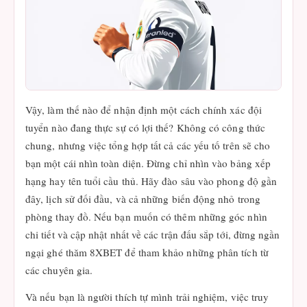
Vậy, làm thế nào để nhận định một cách chính xác đội
tuyển nào đang thực sự có lợi thế? Không có công thức
chung, nhưng việc tổng hợp tất cả các yếu tố trên sẽ cho
bạn một cái nhìn toàn diện. Đừng chỉ nhìn vào bảng xếp
hạng hay tên tuổi cầu thủ. Hãy đào sâu vào phong độ gần
đây, lịch sử đối đầu, và cả những biến động nhỏ trong
phòng thay đồ. Nếu bạn muốn có thêm những góc nhìn
chi tiết và cập nhật nhất về các trận đấu sắp tới, đừng ngần
ngại ghé thăm 8XBET để tham khảo những phân tích từ
các chuyên gia.
Và nếu bạn là người thích tự mình trải nghiệm, việc truy