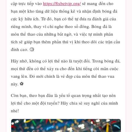
cập trực tiếp vào
https://8xbetvip.org/
sẽ mang đến cho
bạn một kho tàng dữ liệu thống kê và nhận định bóng đá
cực kỳ hữu ích. Từ đó, bạn có thể tự đưa ra đánh giá của
riêng mình, thay vì chỉ nghe theo số đông. Bóng đá là
môn thể thao của những bất ngờ, và việc tự mình phân
tích sẽ giúp bạn thêm phần thú vị khi theo dõi các trận cầu
đỉnh cao. 🧐
Hãy nhớ, không có lợi thế nào là tuyệt đối. Trong bóng đá,
mọi thứ đều có thể xảy ra cho đến khi tiếng còi mãn cuộc
vang lên. Đó mới chính là vẻ đẹp của môn thể thao vua
này. ⚽
Còn bạn, theo bạn đâu là yếu tố quan trọng nhất tạo nên
lợi thế cho một đội tuyển? Hãy chia sẻ suy nghĩ của mình
nhé!