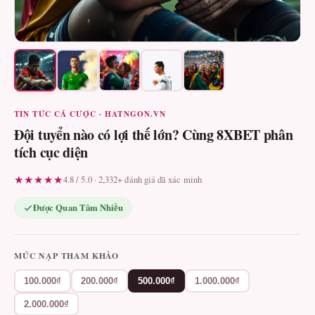
TIN TỨC CÁ CƯỢC · HATNGON.VN
Đội tuyển nào có lợi thế lớn? Cùng 8XBET phân
tích cục diện
★★★★★
4.8 / 5.0 · 2,332+ đánh giá đã xác minh
Được Quan Tâm Nhiều
MỨC NẠP THAM KHẢO
100.000₫
200.000₫
500.000₫
1.000.000₫
2.000.000₫