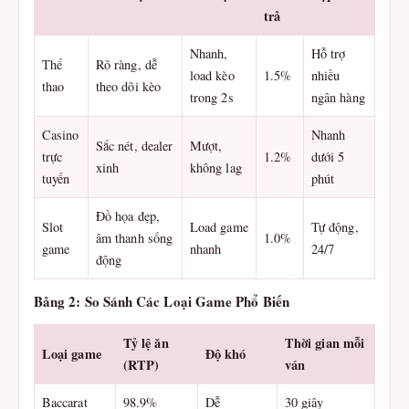
trả
Nhanh,
Hỗ trợ
Thể
Rõ ràng, dễ
load kèo
1.5%
nhiều
thao
theo dõi kèo
trong 2s
ngân hàng
Casino
Nhanh
Sắc nét, dealer
Mượt,
trực
1.2%
dưới 5
xinh
không lag
tuyến
phút
Đồ họa đẹp,
Slot
Load game
Tự động,
âm thanh sống
1.0%
game
nhanh
24/7
động
Bảng 2: So Sánh Các Loại Game Phổ Biến
Tỷ lệ ăn
Thời gian mỗi
Loại game
Độ khó
(RTP)
ván
Baccarat
98.9%
Dễ
30 giây