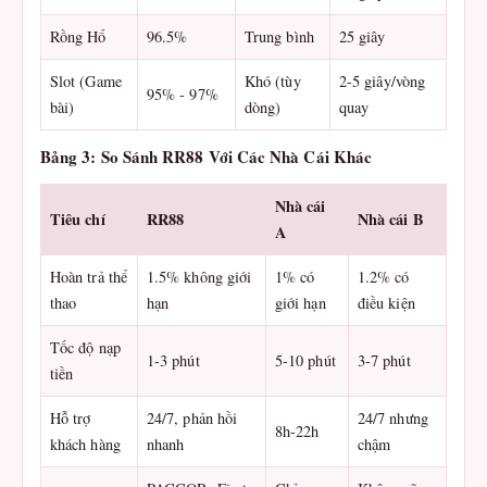
Rồng Hổ
96.5%
Trung bình
25 giây
Slot (Game
Khó (tùy
2-5 giây/vòng
95% - 97%
bài)
dòng)
quay
Bảng 3: So Sánh RR88 Với Các Nhà Cái Khác
Nhà cái
Tiêu chí
RR88
Nhà cái B
A
Hoàn trả thể
1.5% không giới
1% có
1.2% có
thao
hạn
giới hạn
điều kiện
Tốc độ nạp
1-3 phút
5-10 phút
3-7 phút
tiền
Hỗ trợ
24/7, phản hồi
24/7 nhưng
8h-22h
khách hàng
nhanh
chậm