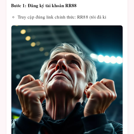
Bước 1: Đăng ký tài khoản RR88
Truy cập đúng link chính thức: RR88 (tôi đã ki