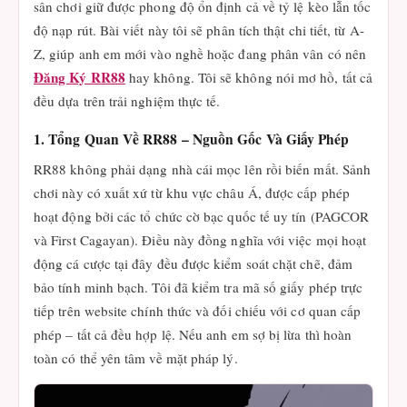
sân chơi giữ được phong độ ổn định cả về tỷ lệ kèo lẫn tốc
độ nạp rút. Bài viết này tôi sẽ phân tích thật chi tiết, từ A-
Z, giúp anh em mới vào nghề hoặc đang phân vân có nên
Đăng Ký RR88
hay không. Tôi sẽ không nói mơ hồ, tất cả
đều dựa trên trải nghiệm thực tế.
1. Tổng Quan Về RR88 – Nguồn Gốc Và Giấy Phép
RR88 không phải dạng nhà cái mọc lên rồi biến mất. Sảnh
chơi này có xuất xứ từ khu vực châu Á, được cấp phép
hoạt động bởi các tổ chức cờ bạc quốc tế uy tín (PAGCOR
và First Cagayan). Điều này đồng nghĩa với việc mọi hoạt
động cá cược tại đây đều được kiểm soát chặt chẽ, đảm
bảo tính minh bạch. Tôi đã kiểm tra mã số giấy phép trực
tiếp trên website chính thức và đối chiếu với cơ quan cấp
phép – tất cả đều hợp lệ. Nếu anh em sợ bị lừa thì hoàn
toàn có thể yên tâm về mặt pháp lý.