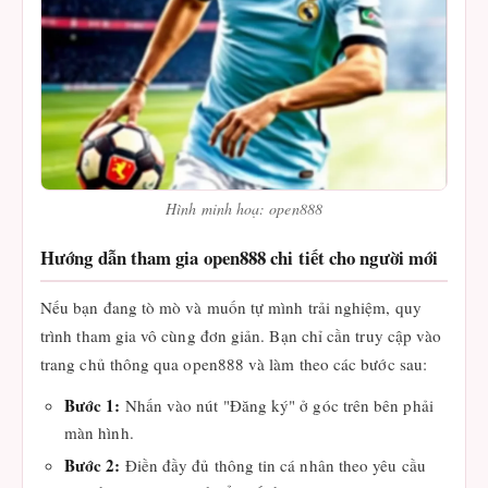
Hình minh hoạ: open888
Hướng dẫn tham gia open888 chi tiết cho người mới
Nếu bạn đang tò mò và muốn tự mình trải nghiệm, quy
trình tham gia vô cùng đơn giản. Bạn chỉ cần truy cập vào
trang chủ thông qua open888 và làm theo các bước sau:
Bước 1:
Nhấn vào nút "Đăng ký" ở góc trên bên phải
màn hình.
Bước 2:
Điền đầy đủ thông tin cá nhân theo yêu cầu