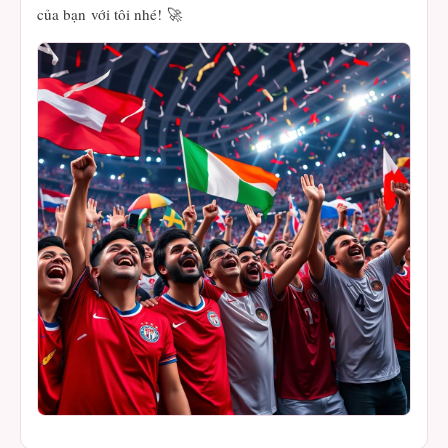
của bạn với tôi nhé! 🚀