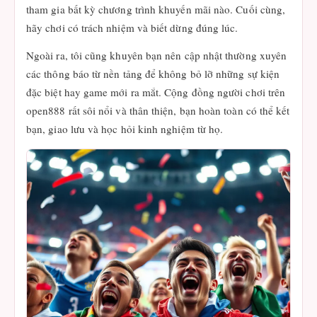
tham gia bất kỳ chương trình khuyến mãi nào. Cuối cùng,
hãy chơi có trách nhiệm và biết dừng đúng lúc.
Ngoài ra, tôi cũng khuyên bạn nên cập nhật thường xuyên
các thông báo từ nền tảng để không bỏ lỡ những sự kiện
đặc biệt hay game mới ra mắt. Cộng đồng người chơi trên
open888 rất sôi nổi và thân thiện, bạn hoàn toàn có thể kết
bạn, giao lưu và học hỏi kinh nghiệm từ họ.