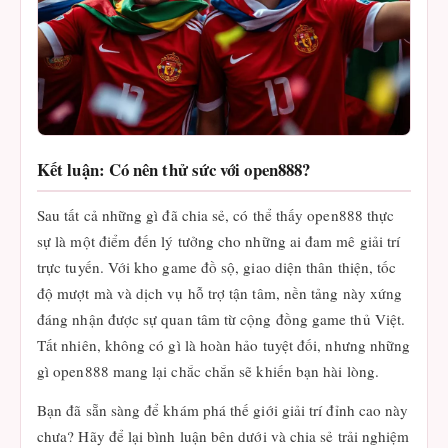
Kết luận: Có nên thử sức với open888?
Sau tất cả những gì đã chia sẻ, có thể thấy open888 thực
sự là một điểm đến lý tưởng cho những ai đam mê giải trí
trực tuyến. Với kho game đồ sộ, giao diện thân thiện, tốc
độ mượt mà và dịch vụ hỗ trợ tận tâm, nền tảng này xứng
đáng nhận được sự quan tâm từ cộng đồng game thủ Việt.
Tất nhiên, không có gì là hoàn hảo tuyệt đối, nhưng những
gì open888 mang lại chắc chắn sẽ khiến bạn hài lòng.
Bạn đã sẵn sàng để khám phá thế giới giải trí đỉnh cao này
chưa? Hãy để lại bình luận bên dưới và chia sẻ trải nghiệm