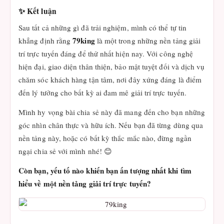
✨ Kết luận
Sau tất cả những gì đã trải nghiệm, mình có thể tự tin
79king
khẳng định rằng
là một trong những nền tảng giải
trí trực tuyến đáng để thử nhất hiện nay. Với công nghệ
hiện đại, giao diện thân thiện, bảo mật tuyệt đối và dịch vụ
chăm sóc khách hàng tận tâm, nơi đây xứng đáng là điểm
đến lý tưởng cho bất kỳ ai đam mê giải trí trực tuyến.
Mình hy vọng bài chia sẻ này đã mang đến cho bạn những
góc nhìn chân thực và hữu ích. Nếu bạn đã từng dùng qua
nền tảng này, hoặc có bất kỳ thắc mắc nào, đừng ngần
ngại chia sẻ với mình nhé! 😊
Còn bạn, yếu tố nào khiến bạn ấn tượng nhất khi tìm
hiểu về một nền tảng giải trí trực tuyến?