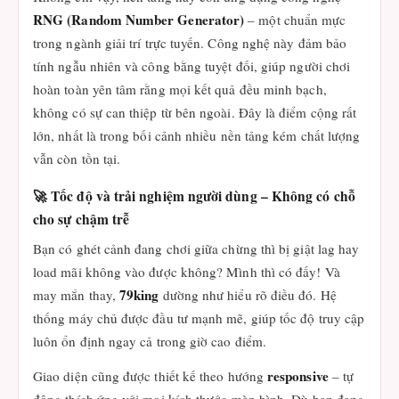
RNG (Random Number Generator)
– một chuẩn mực
trong ngành giải trí trực tuyến. Công nghệ này đảm bảo
tính ngẫu nhiên và công bằng tuyệt đối, giúp người chơi
hoàn toàn yên tâm rằng mọi kết quả đều minh bạch,
không có sự can thiệp từ bên ngoài. Đây là điểm cộng rất
lớn, nhất là trong bối cảnh nhiều nền tảng kém chất lượng
vẫn còn tồn tại.
🚀 Tốc độ và trải nghiệm người dùng – Không có chỗ
cho sự chậm trễ
Bạn có ghét cảnh đang chơi giữa chừng thì bị giật lag hay
load mãi không vào được không? Mình thì có đấy! Và
79king
may mắn thay,
dường như hiểu rõ điều đó. Hệ
thống máy chủ được đầu tư mạnh mẽ, giúp tốc độ truy cập
luôn ổn định ngay cả trong giờ cao điểm.
responsive
Giao diện cũng được thiết kế theo hướng
– tự