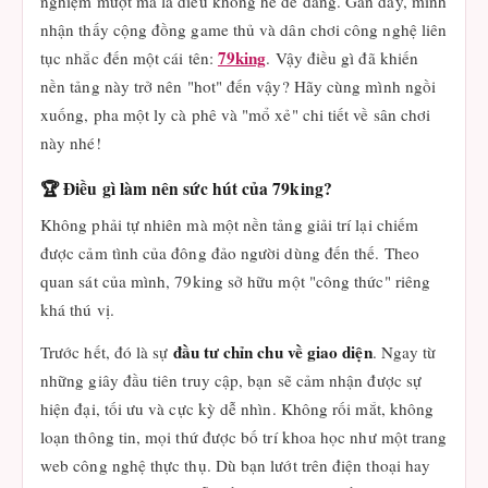
nghiệm mượt mà là điều không hề dễ dàng. Gần đây, mình
nhận thấy cộng đồng game thủ và dân chơi công nghệ liên
79king
tục nhắc đến một cái tên:
. Vậy điều gì đã khiến
nền tảng này trở nên "hot" đến vậy? Hãy cùng mình ngồi
xuống, pha một ly cà phê và "mổ xẻ" chi tiết về sân chơi
này nhé!
🏆 Điều gì làm nên sức hút của 79king?
Không phải tự nhiên mà một nền tảng giải trí lại chiếm
được cảm tình của đông đảo người dùng đến thế. Theo
quan sát của mình, 79king sở hữu một "công thức" riêng
khá thú vị.
đầu tư chỉn chu về giao diện
Trước hết, đó là sự
. Ngay từ
những giây đầu tiên truy cập, bạn sẽ cảm nhận được sự
hiện đại, tối ưu và cực kỳ dễ nhìn. Không rối mắt, không
loạn thông tin, mọi thứ được bố trí khoa học như một trang
web công nghệ thực thụ. Dù bạn lướt trên điện thoại hay