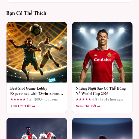
Bạn Có Thể Thích
Best Slot Game Lobby
Những Ngôi Sao Có Thể Bùng
Experience with 78wintx.com:
Nổ World Cup 2026
What Users Expect vs. What
★★★★★
4.8 · 2093+ lượt xem
★★★★★
4.8 · 1904+ lượt xem
They Should Verify
Xem Chi Tiết →
Xem Chi Tiết →