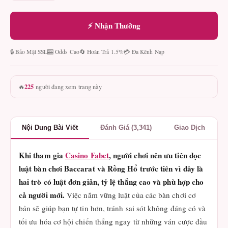
⚡ Nhận Thưởng
🔒 Bảo Mật SSL
🎰 Odds Cao
🔄 Hoàn Trả 1.5%
💳 Đa Kênh Nạp
225
🔥
người đang xem trang này
Nội Dung Bài Viết
Đánh Giá (3,341)
Giao Dịch
Khi tham gia
Casino Fabet
, người chơi nên ưu tiên đọc
luật bàn chơi Baccarat và Rồng Hổ trước tiên vì đây là
hai trò có luật đơn giản, tỷ lệ thắng cao và phù hợp cho
cả người mới.
Việc nắm vững luật của các bàn chơi cơ
bản sẽ giúp bạn tự tin hơn, tránh sai sót không đáng có và
tối ưu hóa cơ hội chiến thắng ngay từ những ván cược đầu