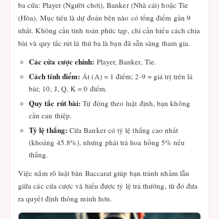
ba cửa: Player (Người chơi), Banker (Nhà cái) hoặc Tie
(Hòa). Mục tiêu là dự đoán bên nào có tổng điểm gần 9
nhất. Không cần tính toán phức tạp, chỉ cần hiểu cách chia
bài và quy tắc rút lá thứ ba là bạn đã sẵn sàng tham gia.
Các cửa cược chính:
Player, Banker, Tie.
Cách tính điểm:
Át (A) = 1 điểm; 2-9 = giá trị trên lá
bài; 10, J, Q, K = 0 điểm.
Quy tắc rút bài:
Tự động theo luật định, bạn không
cần can thiệp.
Tỷ lệ thắng:
Cửa Banker có tỷ lệ thắng cao nhất
(khoảng 45.8%), nhưng phải trả hoa hồng 5% nếu
thắng.
Việc nắm rõ luật bàn Baccarat giúp bạn tránh nhầm lẫn
giữa các cửa cược và hiểu được tỷ lệ trả thưởng, từ đó đưa
ra quyết định thông minh hơn.