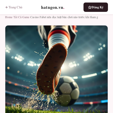
hatngon.vn
.
Trang Chủ
Đăng Ký
Home
›
Tất Cả Game
›
Casino Fabet nên đọc luật bàn chơi nào trước khi tham g