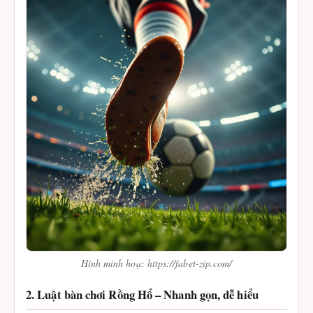
Hình minh hoạ: https://fabet-zip.com/
2. Luật bàn chơi Rồng Hổ – Nhanh gọn, dễ hiểu