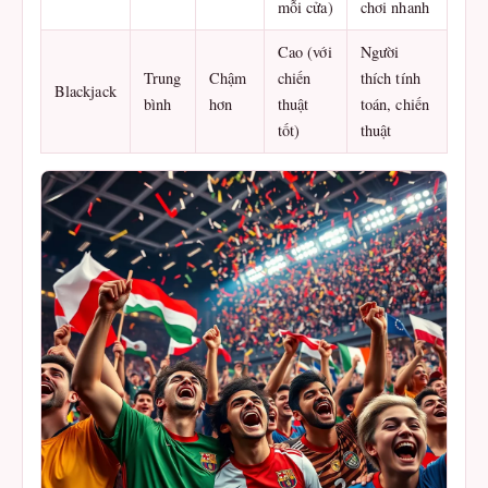
mỗi cửa)
chơi nhanh
Cao (với
Người
Trung
Chậm
chiến
thích tính
Blackjack
bình
hơn
thuật
toán, chiến
tốt)
thuật