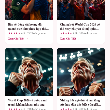
Bảo vệ động vật hoang dã
Chung kết World Cup 2026 có
quanh các khu phức hợp thể
thể xoay chuyển từ một pha
thao mới: Trách nhiệm không
bóng phản xạ cùng vic.cheap:
★★★★★
4.8 · 2721+ lượt xem
★★★★★
4.8 · 3006+ lượt xem
của riêng ai
Sự thật hay chỉ là lời đồn?
Xem Chi Tiết →
Xem Chi Tiết →
World Cup 2026 và cuộc cạnh
Những bất ngờ thú vị làm tăng
tranh không khoan nhượng:
sức hấp dẫn đặc biệt của giải
Bạn đã sẵn sàng cho bữa tiệc
đấu
★★★★★
4.8 · 2184+ lượt xem
★★★★★
4.8 · 2083+ lượt xem