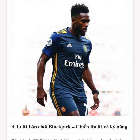
3. Luật bàn chơi Blackjack – Chiến thuật và kỹ năng