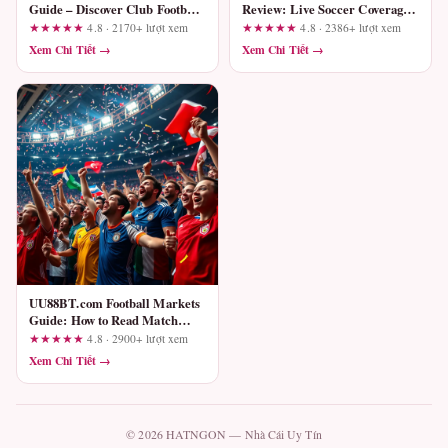
Guide – Discover Club Football
Review: Live Soccer Coverage
and National Team Games
and Fixtures Under the
★★★★★
4.8 · 2170+ lượt xem
★★★★★
4.8 · 2386+ lượt xem
Microscope
Xem Chi Tiết →
Xem Chi Tiết →
UU88BT.com Football Markets
Guide: How to Read Match
Categories and Sports Features
★★★★★
4.8 · 2900+ lượt xem
Like a Seasoned Bettor
Xem Chi Tiết →
© 2026 HATNGON — Nhà Cái Uy Tín