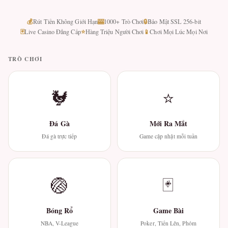
💰
🎰
🔒
Rút Tiền Không Giới Hạn
1000+ Trò Chơi
Bảo Mật SSL 256-bit
🃏
⭐
📱
Live Casino Đẳng Cấp
Hàng Triệu Người Chơi
Chơi Mọi Lúc Mọi Nơi
TRÒ CHƠI
🐓
⭐
Đá Gà
Mới Ra Mắt
Đá gà trực tiếp
Game cập nhật mỗi tuần
🏐
🃏
Bóng Rổ
Game Bài
NBA, V-League
Poker, Tiến Lên, Phỏm