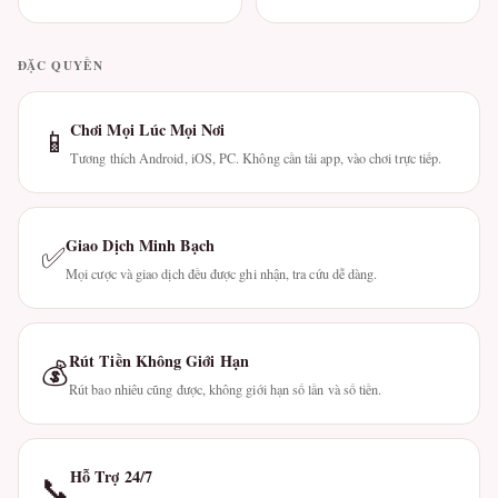
ĐẶC QUYỀN
Chơi Mọi Lúc Mọi Nơi
📱
Tương thích Android, iOS, PC. Không cần tải app, vào chơi trực tiếp.
Giao Dịch Minh Bạch
✅
Mọi cược và giao dịch đều được ghi nhận, tra cứu dễ dàng.
Rút Tiền Không Giới Hạn
💰
Rút bao nhiêu cũng được, không giới hạn số lần và số tiền.
Hỗ Trợ 24/7
📞