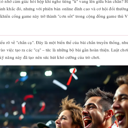
n có nhớ cảm giác hồi hộp khi nghe tiếng "ù" vang lên giữa bàn chắn
nh khắc đó, nhưng với phiên bản online đỉnh cao và cơ hội đổi thưởng
khiến cổng game này trở thành "cơn sốt" trong cộng đồng game thủ Vi
ểu rõ về "chắn cạ". Đây là một biến thể của bài chắn truyền thống, như
ào việc tạo ra các "cạ" – tức là những bộ bài gần hoàn thiện. Luật chơ
kỹ năng này đã tạo nên sức hút khó cưỡng của trò chơi.