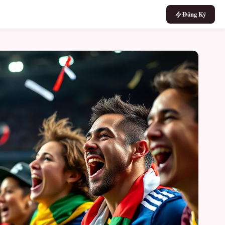
Đăng Ký