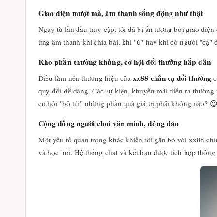
Giao diện mượt mà, âm thanh sống động như thật
Ngay từ lần đầu truy cập, tôi đã bị ấn tượng bởi giao diện
ứng âm thanh khi chia bài, khi "ù" hay khi có người "cạ"
Kho phần thưởng khủng, cơ hội đổi thưởng hấp dẫn
xx88 chắn cạ đổi thưởng
Điều làm nên thương hiệu của
c
quy đổi dễ dàng. Các sự kiện, khuyến mãi diễn ra thường
cơ hội "bỏ túi" những phần quà giá trị phải không nào? 
Cộng đồng người chơi văn minh, đông đảo
Một yếu tố quan trọng khác khiến tôi gắn bó với xx88 chí
và học hỏi. Hệ thống chat và kết bạn được tích hợp thông