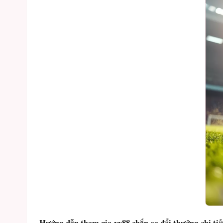
Hướng dẫn tham gia xx88 chắn cạ đổi thưởng chi tiế