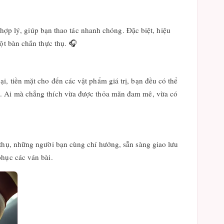
 hợp lý, giúp bạn thao tác nhanh chóng. Đặc biệt, hiệu
ột bàn chắn thực thụ. 🎧
i, tiền mặt cho đến các vật phẩm giá trị, bạn đều có thể
ài. Ai mà chẳng thích vừa được thỏa mãn đam mê, vừa có
 thụ, những người bạn cùng chí hướng, sẵn sàng giao lưu
phục các ván bài.