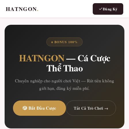
HATNGON
.
Đăng Ký
♠ BONUS 100%
HATNGON
— Cá Cược
Thể Thao
Chuyên nghiệp cho người chơi Việt — Rút tiền không
giới hạn, đăng ký miễn phí.
🎲 Bắt Đầu Cược
Tất Cả Trò Chơi →