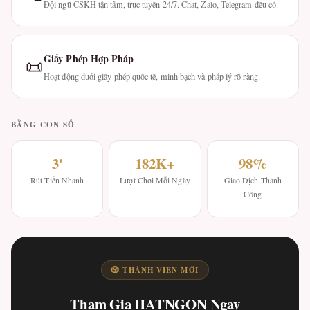
Đội ngũ CSKH tận tâm, trực tuyến 24/7. Chat, Zalo, Telegram đều có.
Giấy Phép Hợp Pháp
📜
Hoạt động dưới giấy phép quốc tế, minh bạch và pháp lý rõ ràng.
BẰNG CON SỐ
3'
182K+
98%
Rút Tiền Nhanh
Lượt Chơi Mỗi Ngày
Giao Dịch Thành
Công
🎲 THÀNH VIÊN MỚI
Tham Gia HATNGON Ngay