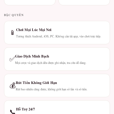
ĐẶC QUYỀN
Chơi Mọi Lúc Mọi Nơi
📱
Tương thích Android, iOS, PC. Không cần tải app, vào chơi trực tiếp.
Giao Dịch Minh Bạch
✅
Mọi cược và giao dịch đều được ghi nhận, tra cứu dễ dàng.
Rút Tiền Không Giới Hạn
💰
Rút bao nhiêu cũng được, không giới hạn số lần và số tiền.
Hỗ Trợ 24/7
📞