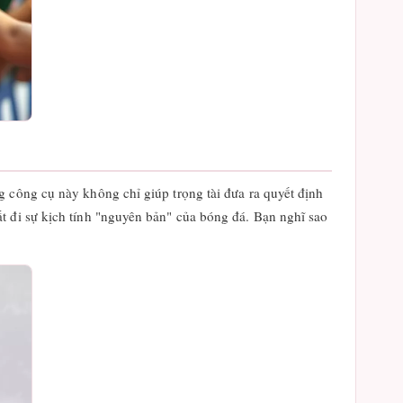
g công cụ này không chỉ giúp trọng tài đưa ra quyết định
t đi sự kịch tính "nguyên bản" của bóng đá. Bạn nghĩ sao