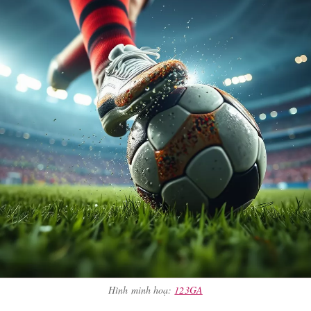
Hình minh hoạ:
123GA