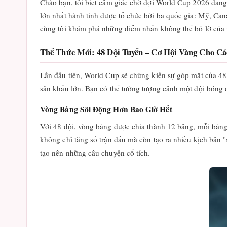
Chào bạn, tôi biết cảm giác chờ đợi World Cup 2026 đang k
lớn nhất hành tinh được tổ chức bởi ba quốc gia: Mỹ, Can
cùng tôi khám phá những điểm nhấn không thể bỏ lỡ của
Thể Thức Mới: 48 Đội Tuyển – Cơ Hội Vàng Cho C
Lần đầu tiên, World Cup sẽ chứng kiến sự góp mặt của 48 
sân khấu lớn. Bạn có thể tưởng tượng cảnh một đội bóng
Vòng Bảng Sôi Động Hơn Bao Giờ Hết
Với 48 đội, vòng bảng được chia thành 12 bảng, mỗi bảng 
không chỉ tăng số trận đấu mà còn tạo ra nhiều kịch bản 
tạo nên những câu chuyện cổ tích.