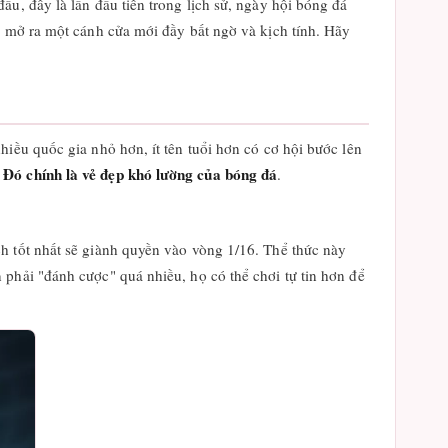
u, đây là lần đầu tiên trong lịch sử, ngày hội bóng đá
, mở ra một cánh cửa mới đầy bất ngờ và kịch tính. Hãy
iều quốc gia nhỏ hơn, ít tên tuổi hơn có cơ hội bước lên
Đó chính là vẻ đẹp khó lường của bóng đá
?
.
h tốt nhất sẽ giành quyền vào vòng 1/16. Thể thức này
phải "đánh cược" quá nhiều, họ có thể chơi tự tin hơn để