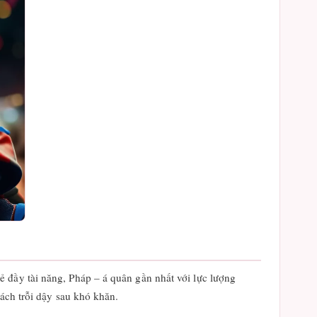
 đầy tài năng, Pháp – á quân gần nhất với lực lượng
cách trỗi dậy sau khó khăn.