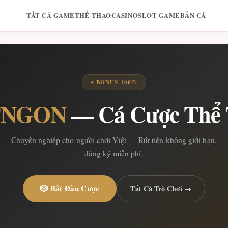
TẤT CẢ GAME
THỂ THAO
CASINO
SLOT GAME
BẮN CÁ
♠ BONUS 100%
TNGON
— Cá Cược Thể 
Chuyên nghiệp cho người chơi Việt — Rút tiền không giới hạn,
đăng ký miễn phí.
🎲 Bắt Đầu Cược
Tất Cả Trò Chơi →