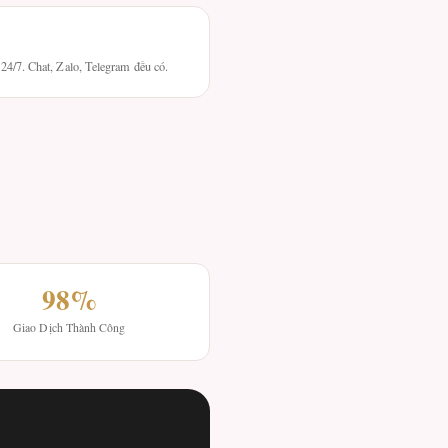
24/7. Chat, Zalo, Telegram đều có.
98%
Giao Dịch Thành Công