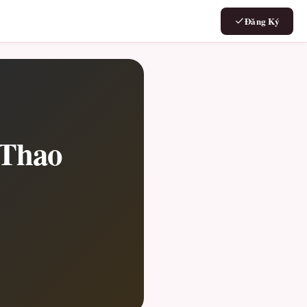
Đăng Ký
Thao