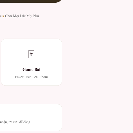
📱
i
Chơi Mọi Lúc Mọi Nơi
🃏
Game Bài
Poker, Tiến Lên, Phỏm
nhận, tra cứu dễ dàng.