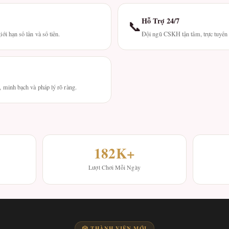
Hỗ Trợ 24/7
📞
ới hạn số lần và số tiền.
Đội ngũ CSKH tận tâm, trực tuyến 
, minh bạch và pháp lý rõ ràng.
182K+
Lượt Chơi Mỗi Ngày
🎲 THÀNH VIÊN MỚI