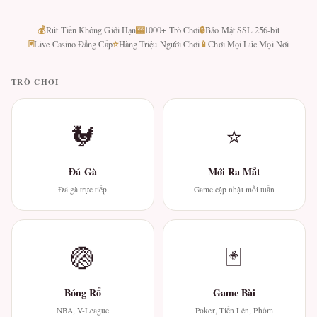
💰
🎰
🔒
Rút Tiền Không Giới Hạn
1000+ Trò Chơi
Bảo Mật SSL 256-bit
🃏
⭐
📱
Live Casino Đẳng Cấp
Hàng Triệu Người Chơi
Chơi Mọi Lúc Mọi Nơi
TRÒ CHƠI
🐓
⭐
Đá Gà
Mới Ra Mắt
Đá gà trực tiếp
Game cập nhật mỗi tuần
🏐
🃏
Bóng Rổ
Game Bài
NBA, V-League
Poker, Tiến Lên, Phỏm