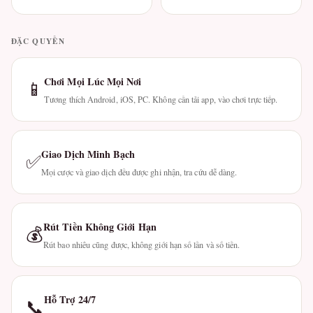
ĐẶC QUYỀN
Chơi Mọi Lúc Mọi Nơi
📱
Tương thích Android, iOS, PC. Không cần tải app, vào chơi trực tiếp.
Giao Dịch Minh Bạch
✅
Mọi cược và giao dịch đều được ghi nhận, tra cứu dễ dàng.
Rút Tiền Không Giới Hạn
💰
Rút bao nhiêu cũng được, không giới hạn số lần và số tiền.
Hỗ Trợ 24/7
📞