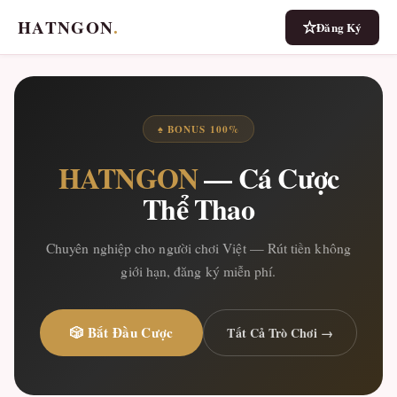
HATNGON
.
Đăng Ký
♠ BONUS 100%
HATNGON
— Cá Cược
Thể Thao
Chuyên nghiệp cho người chơi Việt — Rút tiền không
giới hạn, đăng ký miễn phí.
🎲 Bắt Đầu Cược
Tất Cả Trò Chơi →