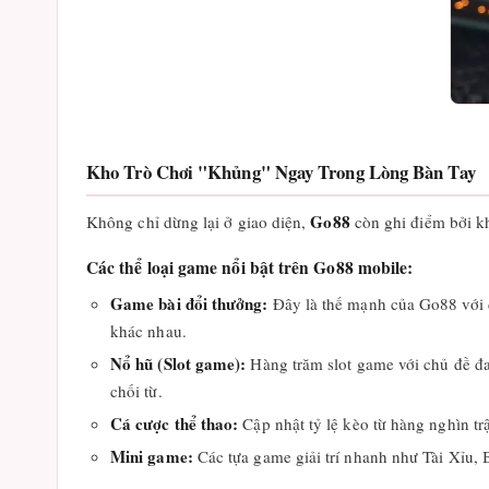
Kho Trò Chơi "Khủng" Ngay Trong Lòng Bàn Tay
Go88
Không chỉ dừng lại ở giao diện,
còn ghi điểm bởi kh
Các thể loại game nổi bật trên Go88 mobile:
Game bài đổi thưởng:
Đây là thế mạnh của Go88 với 
khác nhau.
Nổ hũ (Slot game):
Hàng trăm slot game với chủ đề đa
chối từ.
Cá cược thể thao:
Cập nhật tỷ lệ kèo từ hàng nghìn tr
Mini game:
Các tựa game giải trí nhanh như Tài Xỉu, 