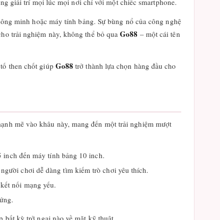
ùng giải trí mọi lúc mọi nơi chỉ với một chiếc smartphone.
i thông minh hoặc máy tính bảng. Sự bùng nổ của công nghệ
Go88
 cho trải nghiệm này, không thể bỏ qua
– một cái tên
Go88
 tố then chốt giúp
trở thành lựa chọn hàng đầu cho
mạnh mẽ vào khâu này, mang đến một trải nghiệm mượt
5 inch đến máy tính bảng 10 inch.
người chơi dễ dàng tìm kiếm trò chơi yêu thích.
 kết nối mạng yếu.
ứng.
 bất kỳ trở ngại nào về mặt kỹ thuật.