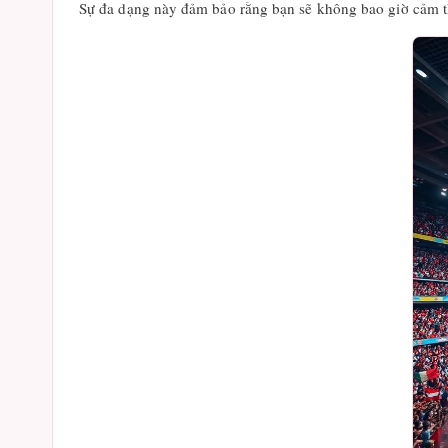
Sự đa dạng này đảm bảo rằng bạn sẽ không bao giờ cảm t