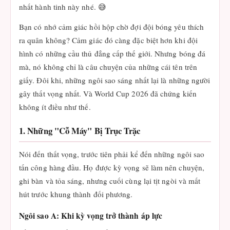
nhất hành tinh này nhé. 😅
Bạn có nhớ cảm giác hồi hộp chờ đợi đội bóng yêu thích
ra quân không? Cảm giác đó càng đặc biệt hơn khi đội
hình có những cầu thủ đẳng cấp thế giới. Nhưng bóng đá
mà, nó không chỉ là câu chuyện của những cái tên trên
giấy. Đôi khi, những ngôi sao sáng nhất lại là những người
gây thất vọng nhất. Và World Cup 2026 đã chứng kiến
không ít điều như thế.
1. Những "Cỗ Máy" Bị Trục Trặc
Nói đến thất vọng, trước tiên phải kể đến những ngôi sao
tấn công hàng đầu. Họ được kỳ vọng sẽ làm nên chuyện,
ghi bàn và tỏa sáng, nhưng cuối cùng lại tịt ngòi và mất
hút trước khung thành đối phương.
Ngôi sao A: Khi kỳ vọng trở thành áp lực