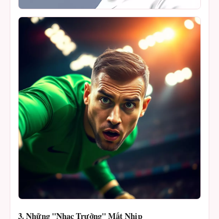
3. Những "Nhạc Trưởng" Mất Nhịp