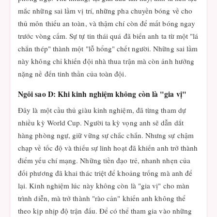
mắc những sai lầm vị trí, những pha chuyền bóng về cho
thủ môn thiếu an toàn, và thậm chí còn để mất bóng ngay
trước vòng cấm. Sự tự tin thái quá đã biến anh ta từ một "lá
chắn thép" thành một "lỗ hổng" chết người. Những sai lầm
này không chỉ khiến đội nhà thua trận mà còn ảnh hưởng
nặng nề đến tinh thần của toàn đội.
Ngôi sao D: Khi kinh nghiệm không còn là "gia vị"
Đây là một cầu thủ giàu kinh nghiệm, đã từng tham dự
nhiều kỳ World Cup. Người ta kỳ vọng anh sẽ dẫn dắt
hàng phòng ngự, giữ vững sự chắc chắn. Nhưng sự chậm
chạp về tốc độ và thiếu sự linh hoạt đã khiến anh trở thành
điểm yếu chí mạng. Những tiền đạo trẻ, nhanh nhẹn của
đối phương đã khai thác triệt để khoảng trống mà anh để
lại. Kinh nghiệm lúc này không còn là "gia vị" cho màn
trình diễn, mà trở thành "rào cản" khiến anh không thể
theo kịp nhịp độ trận đấu. Để có thể tham gia vào những