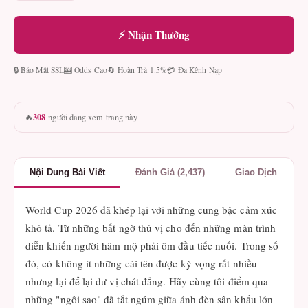
⚡ Nhận Thưởng
🔒 Bảo Mật SSL
🎰 Odds Cao
🔄 Hoàn Trả 1.5%
💳 Đa Kênh Nạp
308
🔥
người đang xem trang này
Nội Dung Bài Viết
Đánh Giá (2,437)
Giao Dịch
World Cup 2026 đã khép lại với những cung bậc cảm xúc
khó tả. Từ những bất ngờ thú vị cho đến những màn trình
diễn khiến người hâm mộ phải ôm đầu tiếc nuối. Trong số
đó, có không ít những cái tên được kỳ vọng rất nhiều
nhưng lại để lại dư vị chát đắng. Hãy cùng tôi điểm qua
những "ngôi sao" đã tắt ngúm giữa ánh đèn sân khấu lớn