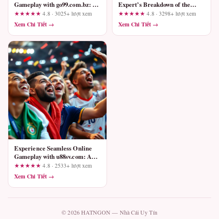
Gameplay with go99.com.bz: An
Expert’s Breakdown of the
Honest UX Evaluation
Seamless Gaming Experience
★★★★★
4.8 · 3025+ lượt xem
★★★★★
4.8 · 3298+ lượt xem
Xem Chi Tiết →
Xem Chi Tiết →
Experience Seamless Online
Gameplay with u88sv.com: A
UX Touchpoint Review
★★★★★
4.8 · 2533+ lượt xem
Xem Chi Tiết →
© 2026 HATNGON — Nhà Cái Uy Tín