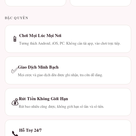
ĐẶC QUYỀN
Chơi Mọi Lúc Mọi Nơi
📱
Tương thích Android, iOS, PC. Không cần tải app, vào chơi trực tiếp.
Giao Dịch Minh Bạch
✅
Mọi cược và giao dịch đều được ghi nhận, tra cứu dễ dàng.
Rút Tiền Không Giới Hạn
💰
Rút bao nhiêu cũng được, không giới hạn số lần và số tiền.
Hỗ Trợ 24/7
📞