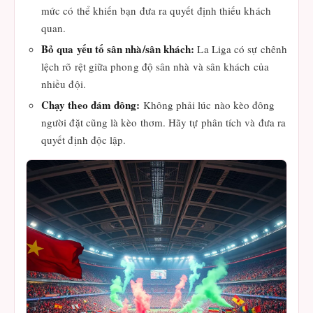
mức có thể khiến bạn đưa ra quyết định thiếu khách
quan.
Bỏ qua yếu tố sân nhà/sân khách:
La Liga có sự chênh
lệch rõ rệt giữa phong độ sân nhà và sân khách của
nhiều đội.
Chạy theo đám đông:
Không phải lúc nào kèo đông
người đặt cũng là kèo thơm. Hãy tự phân tích và đưa ra
quyết định độc lập.