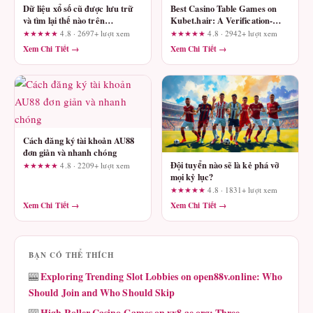
Dữ liệu xổ số cũ được lưu trữ
Best Casino Table Games on
và tìm lại thế nào trên
Kubet.hair: A Verification-
da88.asia? Mổ xẻ những tuyên
First Review
★★★★★
4.8 · 2697+ lượt xem
★★★★★
4.8 · 2942+ lượt xem
bố quảng cáo
Xem Chi Tiết →
Xem Chi Tiết →
Cách đăng ký tài khoản AU88
đơn giản và nhanh chóng
Đội tuyển nào sẽ là kẻ phá vỡ
★★★★★
4.8 · 2209+ lượt xem
mọi kỷ lục?
★★★★★
4.8 · 1831+ lượt xem
Xem Chi Tiết →
Xem Chi Tiết →
BẠN CÓ THỂ THÍCH
Exploring Trending Slot Lobbies on open88v.online: Who
🎰
Should Join and Who Should Skip
High Roller Casino Games on xx8.ae.org: Three
🎰