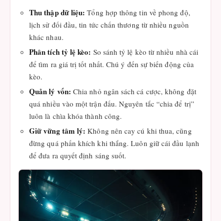
Thu thập dữ liệu:
Tổng hợp thông tin về phong độ,
lịch sử đối đầu, tin tức chấn thương từ nhiều nguồn
khác nhau.
Phân tích tỷ lệ kèo:
So sánh tỷ lệ kèo từ nhiều nhà cái
để tìm ra giá trị tốt nhất. Chú ý đến sự biến động của
kèo.
Quản lý vốn:
Chia nhỏ ngân sách cá cược, không đặt
quá nhiều vào một trận đấu. Nguyên tắc “chia để trị”
luôn là chìa khóa thành công.
Giữ vững tâm lý:
Không nên cay cú khi thua, cũng
đừng quá phấn khích khi thắng. Luôn giữ cái đầu lạnh
để đưa ra quyết định sáng suốt.