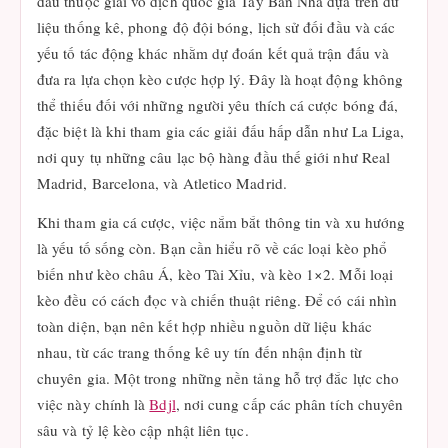
đấu thuộc giải vô địch quốc gia Tây Ban Nha dựa trên dữ
liệu thống kê, phong độ đội bóng, lịch sử đối đầu và các
yếu tố tác động khác nhằm dự đoán kết quả trận đấu và
đưa ra lựa chọn kèo cược hợp lý. Đây là hoạt động không
thể thiếu đối với những người yêu thích cá cược bóng đá,
đặc biệt là khi tham gia các giải đấu hấp dẫn như La Liga,
nơi quy tụ những câu lạc bộ hàng đầu thế giới như Real
Madrid, Barcelona, và Atletico Madrid.
Khi tham gia cá cược, việc nắm bắt thông tin và xu hướng
là yếu tố sống còn. Bạn cần hiểu rõ về các loại kèo phổ
biến như kèo châu Á, kèo Tài Xỉu, và kèo 1×2. Mỗi loại
kèo đều có cách đọc và chiến thuật riêng. Để có cái nhìn
toàn diện, bạn nên kết hợp nhiều nguồn dữ liệu khác
nhau, từ các trang thống kê uy tín đến nhận định từ
chuyên gia. Một trong những nền tảng hỗ trợ đắc lực cho
việc này chính là
Bdjl
, nơi cung cấp các phân tích chuyên
sâu và tỷ lệ kèo cập nhật liên tục.