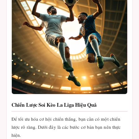
Chiến Lược Soi Kèo La Liga Hiệu Quả
Để tối ưu hóa cơ hội chiến thắng, bạn cần có một chiến
lược rõ ràng. Dưới đây là các bước cơ bản bạn nên thực
hiện.