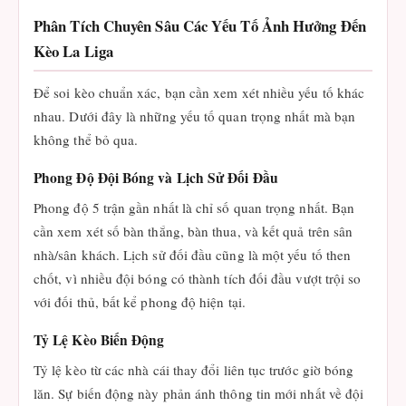
Phân Tích Chuyên Sâu Các Yếu Tố Ảnh Hưởng Đến
Kèo La Liga
Để soi kèo chuẩn xác, bạn cần xem xét nhiều yếu tố khác
nhau. Dưới đây là những yếu tố quan trọng nhất mà bạn
không thể bỏ qua.
Phong Độ Đội Bóng và Lịch Sử Đối Đầu
Phong độ 5 trận gần nhất là chỉ số quan trọng nhất. Bạn
cần xem xét số bàn thắng, bàn thua, và kết quả trên sân
nhà/sân khách. Lịch sử đối đầu cũng là một yếu tố then
chốt, vì nhiều đội bóng có thành tích đối đầu vượt trội so
với đối thủ, bất kể phong độ hiện tại.
Tỷ Lệ Kèo Biến Động
Tỷ lệ kèo từ các nhà cái thay đổi liên tục trước giờ bóng
lăn. Sự biến động này phản ánh thông tin mới nhất về đội