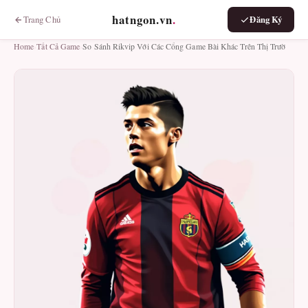
hatngon.vn
.
Trang Chủ
Đăng Ký
Home
›
Tất Cả Game
›
So Sánh Rikvip Với Các Cổng Game Bài Khác Trên Thị Trườ