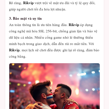
Rikvip
Rõ ràng,
vượt trội về mặt ưu đãi và tỷ lệ quy đổi,
giúp người chơi tối đa hóa lợi nhuận.
3. Bảo mật và uy tín
Rikvip
An toàn thông tin là ưu tiên hàng đầu.
áp dụng
công nghệ mã hóa SSL 256-bit, chống gian lận và bảo vệ
dữ liệu cá nhân. Nhiều cổng game nhỏ lẻ thường thiếu
minh bạch trong giao dịch, dẫn đến rủi ro mất tiền. Với
Rikvip
, mọi lịch sử chơi đều được ghi lại rõ ràng, đảm bảo
công bằng.