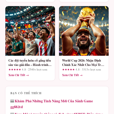
Các đội tuyển luôn cố gắng tiến
World Cup 2026: Nhận Định
sâu vào giải đấu – Hành trình
Chính Xác Nhất Cho Mọi Trận
của ý chí và bản lĩnh
Cầu
★★★★★
4.8 · 2540+ lượt xem
★★★★★
4.8 · 3313+ lượt xem
Xem Chi Tiết →
Xem Chi Tiết →
BẠN CÓ THỂ THÍCH
Khám Phá Những Tính Năng Mới Của Sảnh Game
🎰
gg88.ltd