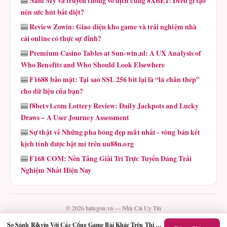
Nam Mỹ và truyền thống vô địch cùng 8XBET: Điều gì tạo
🎰
nên sức hút bất diệt?
Review Zowin: Giao diện kho game và trải nghiệm nhà
🎰
cái online có thực sự đỉnh?
Premium Casino Tables at Sun-win.nl: A UX Analysis of
🎰
Who Benefits and Who Should Look Elsewhere
F1688 bảo mật: Tại sao SSL 256 bit lại là “lá chắn thép”
🎰
cho dữ liệu của bạn?
f8betv1.com Lottery Review: Daily Jackpots and Lucky
🎰
Draws – A User Journey Assessment
Sự thật về Những pha bóng đẹp mắt nhất - vòng bán kết
🎰
kịch tính được bật mí trên uu88n.org
F168 COM: Nền Tảng Giải Trí Trực Tuyến Đáng Trải
🎰
Nghiệm Nhất Hiện Nay
© 2026 hatngon.vn — Nhà Cái Uy Tín
Contact
·
Chính Sách Giao Dịch
·
Chính Sách Hoàn Trả
·
Chính Sách Bảo Mật
·
So Sánh Rikvip Với Các Cổng Game Bài Khác Trên Thị Trường