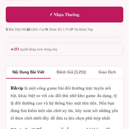
⚡ Nhận Thưởng
🔒 Bảo Mật SSL
🎰 Odds Cao
🔄 Hoàn Trả 1.5%
💳 Đa Kênh Nạp
253
🔥
người đang xem trang này
Nội Dung Bài Viết
Đánh Giá (3,253)
Giao Dịch
Rikvip
là một cổng game bài đổi thưởng trực tuyến nổi
bật, khác biệt so với các đối thủ nhờ kho game đa dạng, tỷ
lệ đổi thưởng cao và hệ thống bảo mật tiên tiến. Nếu bạn
đang tìm kiếm một sân chơi uy tín, hãy xem xét những yếu
tố then chốt dưới đây để đưa ra lựa chọn phù hợp nhất.