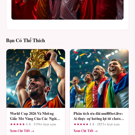
Bạn Có Thể Thích
World Cup 2026 Và Những
Phân tích ưu đãi mu88bet.live:
Giấc Mơ Vàng Của Các Ngôi
Ai thực sự hưởng lợi từ chương
Sao
trình hội viên mỗi ngày?
★★★★★
4.8 · 3194+ lượt xem
★★★★★
4.8 · 2853+ lượt xem
Xem Chi Tiết →
Xem Chi Tiết →