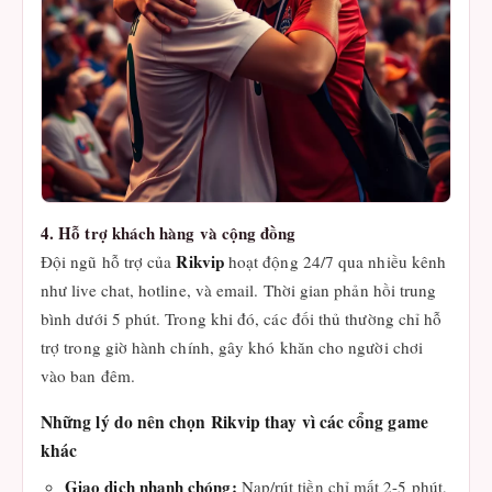
4. Hỗ trợ khách hàng và cộng đồng
Rikvip
Đội ngũ hỗ trợ của
hoạt động 24/7 qua nhiều kênh
như live chat, hotline, và email. Thời gian phản hồi trung
bình dưới 5 phút. Trong khi đó, các đối thủ thường chỉ hỗ
trợ trong giờ hành chính, gây khó khăn cho người chơi
vào ban đêm.
Những lý do nên chọn Rikvip thay vì các cổng game
khác
Giao dịch nhanh chóng:
Nạp/rút tiền chỉ mất 2-5 phút,