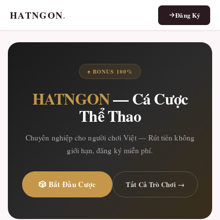
HATNGON
.
Đăng Ký
♠ BONUS 100%
HATNGON
— Cá Cược
Thể Thao
Chuyên nghiệp cho người chơi Việt — Rút tiền không
giới hạn, đăng ký miễn phí.
🎲 Bắt Đầu Cược
Tất Cả Trò Chơi →