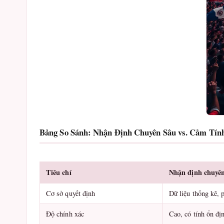
Bảng So Sánh: Nhận Định Chuyên Sâu vs. Cảm Tín
Tiêu chí
Nhận định chuyên
Cơ sở quyết định
Dữ liệu thống kê, 
Độ chính xác
Cao, có tính ổn đị