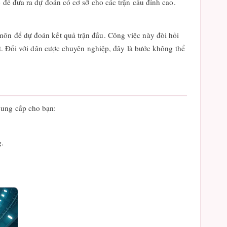
o để đưa ra dự đoán có cơ sở cho các trận cầu đỉnh cao.
môn để dự đoán kết quả trận đấu. Công việc này đòi hỏi
ết. Đối với dân cược chuyên nghiệp, đây là bước không thể
cung cấp cho bạn:
g.