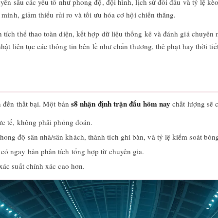
uyên sâu các yếu tố như phong độ, đội hình, lịch sử đối đầu và tỷ lệ kè
minh, giảm thiểu rủi ro và tối ưu hóa cơ hội chiến thắng.
tích thể thao toàn diện, kết hợp dữ liệu thống kê và đánh giá chuyên 
ật liên tục các thông tin bên lề như chấn thương, thẻ phạt hay thời ti
s8 nhận định trận đấu hôm nay
n đến thất bại. Một bản
chất lượng sẽ 
hực tế, không phải phỏng đoán.
ong độ sân nhà/sân khách, thành tích ghi bàn, và tỷ lệ kiểm soát bón
có ngay bản phân tích tổng hợp từ chuyên gia.
xác suất chính xác cao hơn.