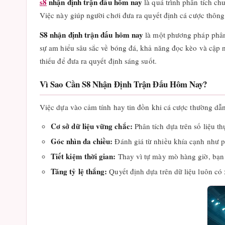
s8
nhận định trận đấu hôm nay
là quá trình phân tích ch
Việc này giúp người chơi đưa ra quyết định cá cược thông 
S8 nhận định trận đấu hôm nay
là một phương pháp phân 
sự am hiểu sâu sắc về bóng đá, khả năng đọc kèo và cập nh
thiếu để đưa ra quyết định sáng suốt.
Vì Sao Cần S8 Nhận Định Trận Đấu Hôm Nay?
Việc dựa vào cảm tính hay tin đồn khi cá cược thường dẫ
Cơ sở dữ liệu vững chắc:
Phân tích dựa trên số liệu t
Góc nhìn đa chiều:
Đánh giá từ nhiều khía cạnh như ph
Tiết kiệm thời gian:
Thay vì tự mày mò hàng giờ, bạn 
Tăng tỷ lệ thắng:
Quyết định dựa trên dữ liệu luôn có 