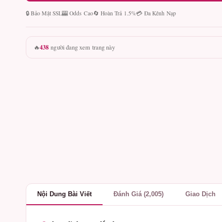
🔒 Bảo Mật SSL
🎰 Odds Cao
🔄 Hoàn Trả 1.5%
💳 Đa Kênh Nạp
438
🔥
người đang xem trang này
Nội Dung Bài Viết
Đánh Giá (2,005)
Giao Dịch