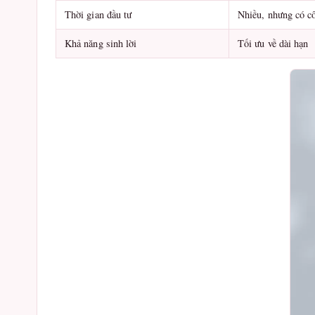
Thời gian đầu tư
Nhiều, nhưng có cô
Khả năng sinh lời
Tối ưu về dài hạn