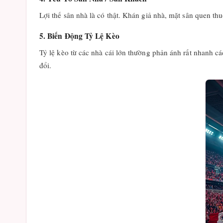
Lợi thế sân nhà là có thật. Khán giả nhà, mặt sân quen th
5. Biến Động Tỷ Lệ Kèo
Tỷ lệ kèo từ các nhà cái lớn thường phản ánh rất nhanh các
đổi.