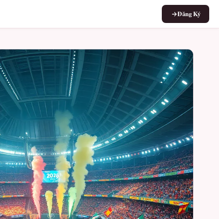
Đăng Ký