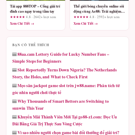
Tải app 888TOP – Cổng giải trí
Thế giới bóng chuyền online sôi
đỉnh cao ngay trong tầm tay
động cùng Ae88: Trải nghiệm
đỉnh cao mọi lúc mọi nơi
★★★★★
4.8 · 2642+ lượt xem
★★★★★
4.8 · 2592+ lượt xem
Xem Chi Tiết →
Xem Chi Tiết →
BẠN CÓ THỂ THÍCH
88aa.cam Lottery Guide for Lucky Number Fans –
🎰
Simple Steps for Beginners
Slot Reportedly Turns Down Nigeria? The Netherlands
🎰
Story, the Holes, and What to Check First
Mẹo săn jackpot game slot trên jw88.name: Phân tích từ
🎰
góc nhìn người chơi thực tế
Why Thousands of Smart Bettors are Switching to
🎰
sunwin This Year
Khuyến Mãi Thành Viên Mới Tại go88-z1.com: Đọc Ưu
🎰
Đãi Bằng Giá Trị Thực Sau Vòng Cược
Vì sao nhiều người chọn game bài đổi thưởng để giải trí?
🎰