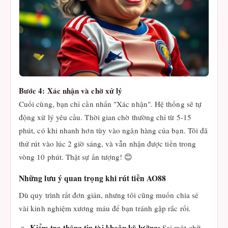
Bước 4: Xác nhận và chờ xử lý
Cuối cùng, bạn chỉ cần nhấn "Xác nhận". Hệ thống sẽ tự
động xử lý yêu cầu. Thời gian chờ thường chỉ từ 5-15
phút, có khi nhanh hơn tùy vào ngân hàng của bạn. Tôi đã
thử rút vào lúc 2 giờ sáng, và vẫn nhận được tiền trong
vòng 10 phút. Thật sự ấn tượng! 😊
Những lưu ý quan trọng khi rút tiền AO88
Dù quy trình rất đơn giản, nhưng tôi cũng muốn chia sẻ
vài kinh nghiệm xương máu để bạn tránh gặp rắc rối.
Kiểm tra thông tin tài khoản kỹ lưỡng:
Sai một chữ