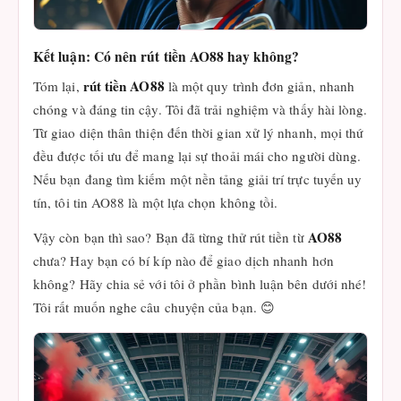
Kết luận: Có nên rút tiền AO88 hay không?
rút tiền AO88
Tóm lại,
là một quy trình đơn giản, nhanh
chóng và đáng tin cậy. Tôi đã trải nghiệm và thấy hài lòng.
Từ giao diện thân thiện đến thời gian xử lý nhanh, mọi thứ
đều được tối ưu để mang lại sự thoải mái cho người dùng.
Nếu bạn đang tìm kiếm một nền tảng giải trí trực tuyến uy
tín, tôi tin AO88 là một lựa chọn không tồi.
AO88
Vậy còn bạn thì sao? Bạn đã từng thử rút tiền từ
chưa? Hay bạn có bí kíp nào để giao dịch nhanh hơn
không? Hãy chia sẻ với tôi ở phần bình luận bên dưới nhé!
Tôi rất muốn nghe câu chuyện của bạn. 😊