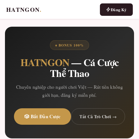
HATNGON
.
Đăng Ký
♠ BONUS 100%
HATNGON
— Cá Cược
Thể Thao
Chuyên nghiệp cho người chơi Việt — Rút tiền không
giới hạn, đăng ký miễn phí.
🎲 Bắt Đầu Cược
Tất Cả Trò Chơi →