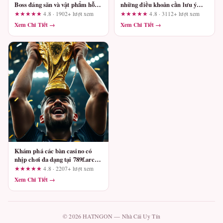
Boss đáng săn và vật phẩm hỗ
những điều khoản cần lưu ý
trợ quan trọng
trước khi nhận thưởng
★★★★★
4.8 · 1902+ lượt xem
★★★★★
4.8 · 3112+ lượt xem
Xem Chi Tiết →
Xem Chi Tiết →
Khám phá các bàn casino có
nhịp chơi đa dạng tại 789f.archi:
lời mời gọi cần được soi dưới
★★★★★
4.8 · 2207+ lượt xem
góc nhìn UX
Xem Chi Tiết →
© 2026 HATNGON — Nhà Cái Uy Tín