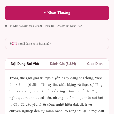
⚡ Nhận Thưởng
🔒 Bảo Mật SSL
🎰 Odds Cao
🔄 Hoàn Trả 1.5%
💳 Đa Kênh Nạp
241
🔥
người đang xem trang này
Nội Dung Bài Viết
Đánh Giá (3,324)
Giao Dịch
Trong thế giới giải trí trực tuyến ngày càng sôi động, việc
tìm kiếm một điểm đến uy tín, chất lượng và thực sự đáng
tin cậy không phải là điều dễ dàng. Bạn có thể đã từng
nghe qua rất nhiều cái tên, nhưng để tìm được một nơi hội
tụ đầy đủ các yếu tố từ công nghệ hiện đại, dịch vụ
chuyên nghiệp đến sự minh bạch, rõ ràng thì lại là một câu