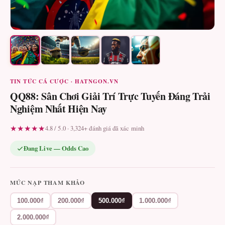
TIN TỨC CÁ CƯỢC · HATNGON.VN
QQ88: Sân Chơi Giải Trí Trực Tuyến Đáng Trải
Nghiệm Nhất Hiện Nay
★★★★★
4.8 / 5.0 · 3,324+ đánh giá đã xác minh
Đang Live — Odds Cao
MỨC NẠP THAM KHẢO
100.000₫
200.000₫
500.000₫
1.000.000₫
2.000.000₫