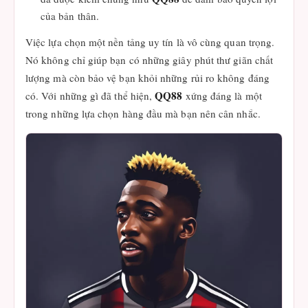
của bản thân.
Việc lựa chọn một nền tảng uy tín là vô cùng quan trọng.
Nó không chỉ giúp bạn có những giây phút thư giãn chất
lượng mà còn bảo vệ bạn khỏi những rủi ro không đáng
QQ88
có. Với những gì đã thể hiện,
xứng đáng là một
trong những lựa chọn hàng đầu mà bạn nên cân nhắc.