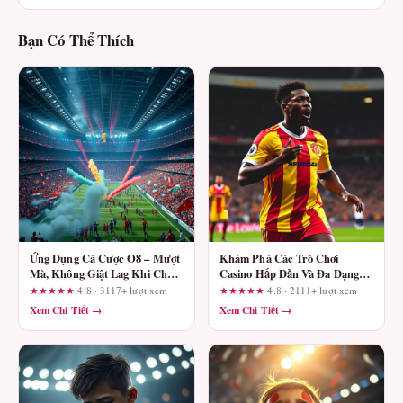
Bạn Có Thể Thích
Ứng Dụng Cá Cược O8 – Mượt
Khám Phá Các Trò Chơi
Mà, Không Giật Lag Khi Chơi
Casino Hấp Dẫn Và Đa Dạng
Lớn
Trên 78win.holiday
★★★★★
4.8 · 3117+ lượt xem
★★★★★
4.8 · 2111+ lượt xem
Xem Chi Tiết →
Xem Chi Tiết →