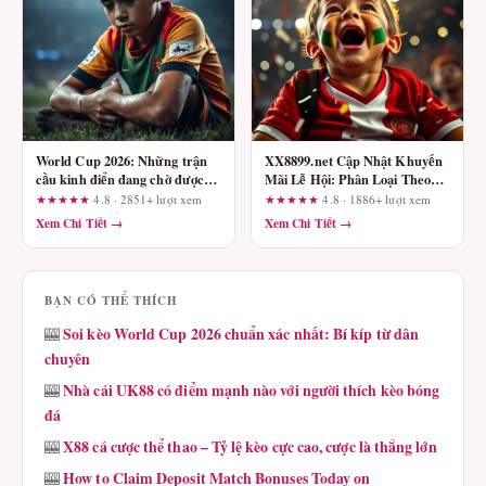
World Cup 2026: Những trận
XX8899.net Cập Nhật Khuyến
cầu kinh điển đang chờ được
Mãi Lễ Hội: Phân Loại Theo
viết tiếp
Đối Tượng Người Chơi & Điều
★★★★★
4.8 · 2851+ lượt xem
★★★★★
4.8 · 1886+ lượt xem
Khoản Chi Tiết
Xem Chi Tiết →
Xem Chi Tiết →
BẠN CÓ THỂ THÍCH
Soi kèo World Cup 2026 chuẩn xác nhất: Bí kíp từ dân
🎰
chuyên
Nhà cái UK88 có điểm mạnh nào với người thích kèo bóng
🎰
đá
X88 cá cược thể thao – Tỷ lệ kèo cực cao, cược là thắng lớn
🎰
How to Claim Deposit Match Bonuses Today on
🎰