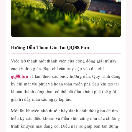
Hướng Dẫn Tham Gia Tại QQ88.Fun
Việc trở thành một thành viên của cộng đồng giải trí này
cực kỳ đơn giản. Bạn chỉ cần truy cập vào địa chỉ
qq88.fun
và làm theo các bước hướng dẫn. Quy trình đăng
ký chỉ mất vài phút và hoàn toàn miễn phí. Sau khi tạo tài
khoản thành công, bạn có thể bắt đầu khám phá thế giới
giải trí đầy màu sắc ngay lập tức.
Một lời khuyên nhỏ từ tôi: hãy dành chút thời gian để tìm
hiểu kỹ các điều khoản và điều kiện cũng như các chương
trình khuyến mãi đang có. Điều này sẽ giúp bạn tận dụng