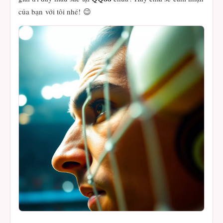
của bạn với tôi nhé! 😉