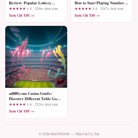
Review: Popular Lottery
How to Start Playing Number
Formats Explained
Games with Confidence
★★★★★
4.8 · 3206+ lượt xem
★★★★★
4.8 · 3267+ lượt xem
Xem Chi Tiết →
Xem Chi Tiết →
ad889.com Casino Guide:
Discover Different Table Game
Categories
★★★★★
4.8 · 2524+ lượt xem
Xem Chi Tiết →
© 2026 HATNGON — Nhà Cái Uy Tín