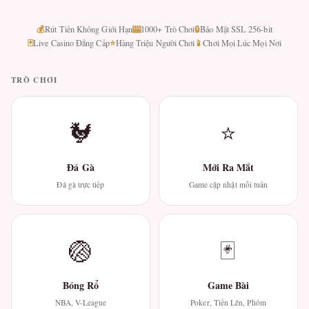
💰
🎰
🔒
Rút Tiền Không Giới Hạn
1000+ Trò Chơi
Bảo Mật SSL 256-bit
🃏
⭐
📱
Live Casino Đẳng Cấp
Hàng Triệu Người Chơi
Chơi Mọi Lúc Mọi Nơi
TRÒ CHƠI
🐓
⭐
Đá Gà
Mới Ra Mắt
Đá gà trực tiếp
Game cập nhật mỗi tuần
🏐
🃏
Bóng Rổ
Game Bài
NBA, V-League
Poker, Tiến Lên, Phỏm