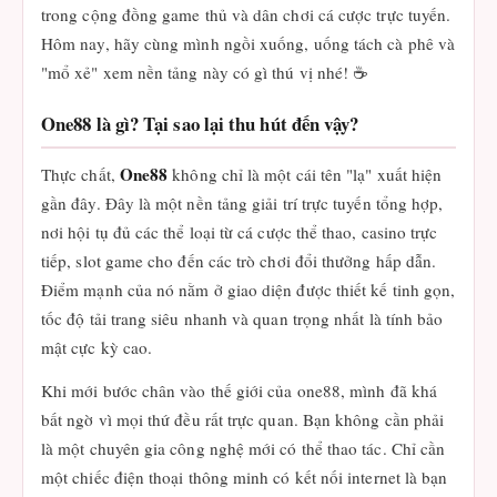
trong cộng đồng game thủ và dân chơi cá cược trực tuyến.
Hôm nay, hãy cùng mình ngồi xuống, uống tách cà phê và
"mổ xẻ" xem nền tảng này có gì thú vị nhé! ☕
One88 là gì? Tại sao lại thu hút đến vậy?
One88
Thực chất,
không chỉ là một cái tên "lạ" xuất hiện
gần đây. Đây là một nền tảng giải trí trực tuyến tổng hợp,
nơi hội tụ đủ các thể loại từ cá cược thể thao, casino trực
tiếp, slot game cho đến các trò chơi đổi thưởng hấp dẫn.
Điểm mạnh của nó nằm ở giao diện được thiết kế tinh gọn,
tốc độ tải trang siêu nhanh và quan trọng nhất là tính bảo
mật cực kỳ cao.
Khi mới bước chân vào thế giới của one88, mình đã khá
bất ngờ vì mọi thứ đều rất trực quan. Bạn không cần phải
là một chuyên gia công nghệ mới có thể thao tác. Chỉ cần
một chiếc điện thoại thông minh có kết nối internet là bạn