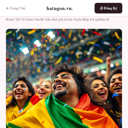
hatngon.vn
.
Trang Chủ
Đăng Ký
Home
›
Tất Cả Game
›
One88: Sân chơi giải trí trực tuyến đáng trải nghiệm ch