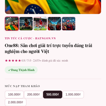
TIN TỨC CÁ CƯỢC · HATNGON.VN
One88: Sân chơi giải trí trực tuyến đáng trải
nghiệm cho người Việt
★★★★★
4.8 / 5.0 · 2,633+ đánh giá đã xác minh
Đang Thịnh Hành
MỨC NẠP THAM KHẢO
100.000₫
200.000₫
500.000₫
1.000.000₫
2.000.000₫