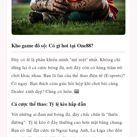
Kho game đồ sộ: Có gì hot tại One88?
Đây có lẽ là phần khiến mình "mê mệt" nhất. Không chỉ
dừng lại ở cá cược bóng đá, nơi đây còn có hàng trăm trò
chơi khác nhau. Bạn là fan của thể thao điện tử (E-sports)?
Có ngay. Bạn thích cảm giác hồi hộp khi chơi bài cùng
Dealer xinh đẹp? Cũng có luôn. 🎰
Cá cược thể thao: Tỷ lệ kèo hấp dẫn
Với những ai đam mê bóng đá, đây chắc chắn là "thiên
đường". Tỷ lệ kèo ở đây thường cao hơn mặt bằng chung.
Bạn có thể đặt cược từ Ngoại hạng Anh, La Liga cho đến