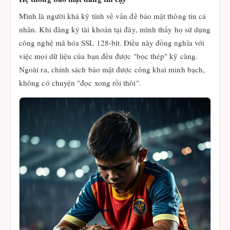
Mình là người khá kỹ tính về vấn đề bảo mật thông tin cá
nhân. Khi đăng ký tài khoản tại đây, mình thấy họ sử dụng
công nghệ mã hóa SSL 128-bit. Điều này đồng nghĩa với
việc mọi dữ liệu của bạn đều được "bọc thép" kỹ càng.
Ngoài ra, chính sách bảo mật được công khai minh bạch,
không có chuyện "đọc xong rồi thôi".