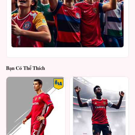
Bạn Có Thể Thích