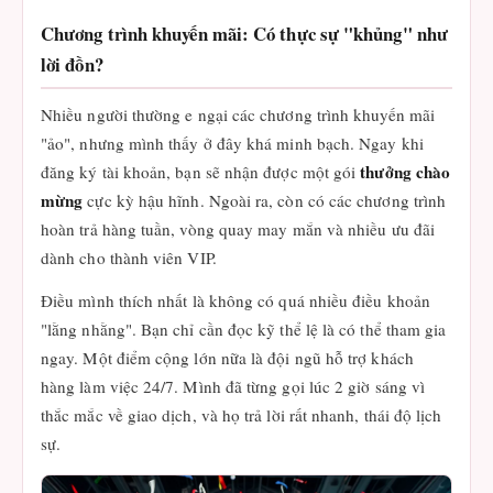
Chương trình khuyến mãi: Có thực sự "khủng" như
lời đồn?
Nhiều người thường e ngại các chương trình khuyến mãi
"ảo", nhưng mình thấy ở đây khá minh bạch. Ngay khi
thưởng chào
đăng ký tài khoản, bạn sẽ nhận được một gói
mừng
cực kỳ hậu hĩnh. Ngoài ra, còn có các chương trình
hoàn trả hàng tuần, vòng quay may mắn và nhiều ưu đãi
dành cho thành viên VIP.
Điều mình thích nhất là không có quá nhiều điều khoản
"lằng nhằng". Bạn chỉ cần đọc kỹ thể lệ là có thể tham gia
ngay. Một điểm cộng lớn nữa là đội ngũ hỗ trợ khách
hàng làm việc 24/7. Mình đã từng gọi lúc 2 giờ sáng vì
thắc mắc về giao dịch, và họ trả lời rất nhanh, thái độ lịch
sự.