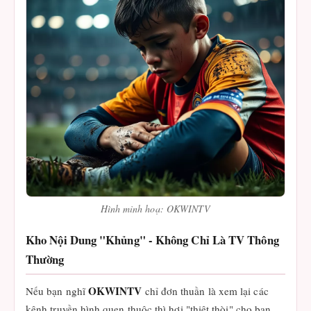
Hình minh hoạ: OKWINTV
Kho Nội Dung "Khủng" - Không Chỉ Là TV Thông
Thường
OKWINTV
Nếu bạn nghĩ
chỉ đơn thuần là xem lại các
kênh truyền hình quen thuộc thì hơi "thiệt thòi" cho bạn