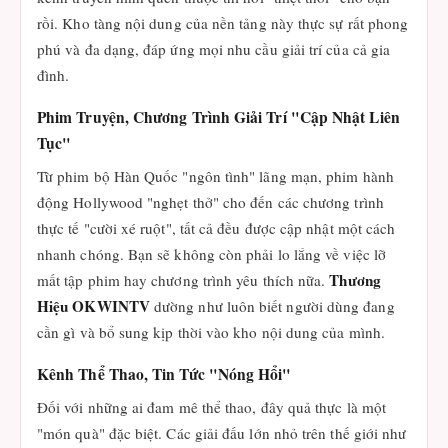
rồi. Kho tàng nội dung của nền tảng này thực sự rất phong
phú và đa dạng, đáp ứng mọi nhu cầu giải trí của cả gia
đình.
Phim Truyện, Chương Trình Giải Trí "Cập Nhật Liên
Tục"
Từ phim bộ Hàn Quốc "ngôn tình" lãng mạn, phim hành
động Hollywood "nghẹt thở" cho đến các chương trình
thực tế "cười xé ruột", tất cả đều được cập nhật một cách
nhanh chóng. Bạn sẽ không còn phải lo lắng về việc lỡ
Thương
mất tập phim hay chương trình yêu thích nữa.
Hiệu OKWINTV
dường như luôn biết người dùng đang
cần gì và bổ sung kịp thời vào kho nội dung của mình.
Kênh Thể Thao, Tin Tức "Nóng Hổi"
Đối với những ai đam mê thể thao, đây quả thực là một
"món quà" đặc biệt. Các giải đấu lớn nhỏ trên thế giới như