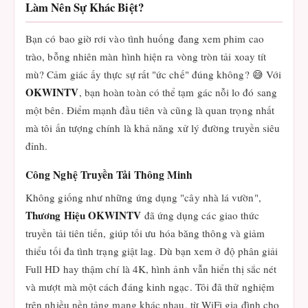
Làm Nên Sự Khác Biệt?
Bạn có bao giờ rơi vào tình huống đang xem phim cao
trào, bỗng nhiên màn hình hiện ra vòng tròn tải xoay tít
mù? Cảm giác ấy thực sự rất "ức chế" đúng không? 😅 Với
OKWINTV
, bạn hoàn toàn có thể tạm gác nỗi lo đó sang
một bên. Điểm mạnh đầu tiên và cũng là quan trọng nhất
mà tôi ấn tượng chính là khả năng xử lý đường truyền siêu
đỉnh.
Công Nghệ Truyền Tải Thông Minh
Không giống như những ứng dụng "cây nhà lá vườn",
Thương Hiệu OKWINTV
đã ứng dụng các giao thức
truyền tải tiên tiến, giúp tối ưu hóa băng thông và giảm
thiểu tối đa tình trạng giật lag. Dù bạn xem ở độ phân giải
Full HD hay thậm chí là 4K, hình ảnh vẫn hiển thị sắc nét
và mượt mà một cách đáng kinh ngạc. Tôi đã thử nghiệm
trên nhiều nền tảng mạng khác nhau, từ WiFi gia đình cho