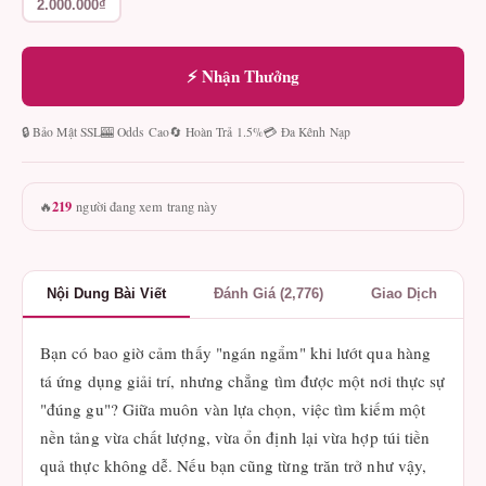
2.000.000₫
⚡ Nhận Thưởng
🔒 Bảo Mật SSL
🎰 Odds Cao
🔄 Hoàn Trả 1.5%
💳 Đa Kênh Nạp
219
🔥
người đang xem trang này
Nội Dung Bài Viết
Đánh Giá (2,776)
Giao Dịch
Bạn có bao giờ cảm thấy "ngán ngẩm" khi lướt qua hàng
tá ứng dụng giải trí, nhưng chẳng tìm được một nơi thực sự
"đúng gu"? Giữa muôn vàn lựa chọn, việc tìm kiếm một
nền tảng vừa chất lượng, vừa ổn định lại vừa hợp túi tiền
quả thực không dễ. Nếu bạn cũng từng trăn trở như vậy,