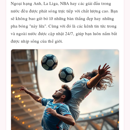
Ngoại hạng Anh, La Liga, NBA hay các giải đấu trong
nước đều được phát sóng trực tiếp với chất lượng cao. Bạn
sẽ không bao giờ bỏ lỡ những bàn thắng đẹp hay những
pha bóng "nảy lửa". Cùng với đó là các kênh tin tức trong
và ngoài nước được cập nhật 24/7, giúp bạn luôn nắm bắt
được nhịp sống của thế giới.