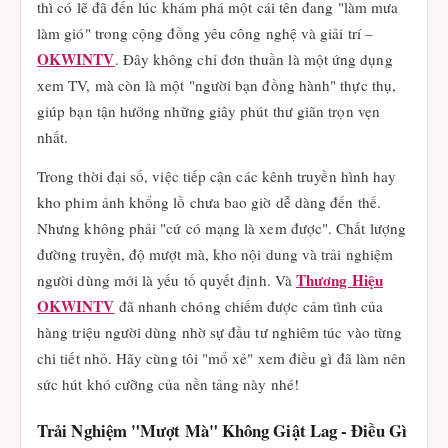
thì có lẽ đã đến lúc khám phá một cái tên đang "làm mưa
làm gió" trong cộng đồng yêu công nghệ và giải trí –
OKWINTV
. Đây không chỉ đơn thuần là một ứng dụng
xem TV, mà còn là một "người bạn đồng hành" thực thụ,
giúp bạn tận hưởng những giây phút thư giãn trọn vẹn
nhất.
Trong thời đại số, việc tiếp cận các kênh truyền hình hay
kho phim ảnh khổng lồ chưa bao giờ dễ dàng đến thế.
Nhưng không phải "cứ có mạng là xem được". Chất lượng
đường truyền, độ mượt mà, kho nội dung và trải nghiệm
Thương Hiệu
người dùng mới là yếu tố quyết định. Và
OKWINTV
đã nhanh chóng chiếm được cảm tình của
hàng triệu người dùng nhờ sự đầu tư nghiêm túc vào từng
chi tiết nhỏ. Hãy cùng tôi "mổ xẻ" xem điều gì đã làm nên
sức hút khó cưỡng của nền tảng này nhé!
Trải Nghiệm "Mượt Mà" Không Giật Lag - Điều Gì