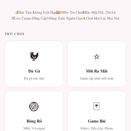
💰
🎰
🔒
Rút Tiền Không Giới Hạn
1000+ Trò Chơi
Bảo Mật SSL 256-bit
🃏
⭐
📱
Live Casino Đẳng Cấp
Hàng Triệu Người Chơi
Chơi Mọi Lúc Mọi Nơi
TRÒ CHƠI
🐓
⭐
Đá Gà
Mới Ra Mắt
Đá gà trực tiếp
Game cập nhật mỗi tuần
🏐
🃏
Bóng Rổ
Game Bài
NBA, V-League
Poker, Tiến Lên, Phỏm