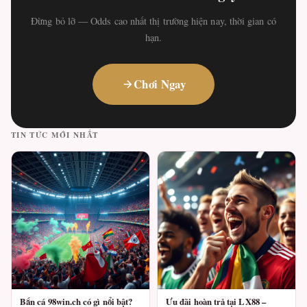
Đừng bỏ lỡ — Odds cao nhất thị trường hiện nay, thời gian có
hạn.
Chơi Ngay
TIN TỨC MỚI NHẤT
Bắn cá 98win.ch có gì nổi bật?
Ưu đãi hoàn trả tại LX88 –