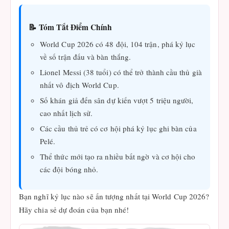
📝 Tóm Tắt Điểm Chính
World Cup 2026 có 48 đội, 104 trận, phá kỷ lục
về số trận đấu và bàn thắng.
Lionel Messi (38 tuổi) có thể trở thành cầu thủ già
nhất vô địch World Cup.
Số khán giả đến sân dự kiến vượt 5 triệu người,
cao nhất lịch sử.
Các cầu thủ trẻ có cơ hội phá kỷ lục ghi bàn của
Pelé.
Thể thức mới tạo ra nhiều bất ngờ và cơ hội cho
các đội bóng nhỏ.
Bạn nghĩ kỷ lục nào sẽ ấn tượng nhất tại World Cup 2026?
Hãy chia sẻ dự đoán của bạn nhé!