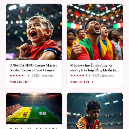
ON68.CASINO Casino Master
Mùa hè chuyển nhượng và
Guide: Explore Card Games
những bản hợp đồng khiến fan
And Poker Strategies
"đau tim"
★★★★★
4.8 · 3128+ lượt xem
★★★★★
4.8 · 3055+ lượt xem
Xem Chi Tiết →
Xem Chi Tiết →