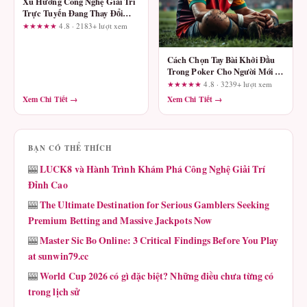
Xu Hướng Công Nghệ Giải Trí
Trực Tuyến Đang Thay Đổi
Như Thế Nào?
★★★★★
4.8 · 2183+ lượt xem
Cách Chọn Tay Bài Khởi Đầu
Trong Poker Cho Người Mới –
Kinh Nghiệm Từ Dân Chơi Lâu
★★★★★
4.8 · 3239+ lượt xem
Năm
Xem Chi Tiết →
Xem Chi Tiết →
BẠN CÓ THỂ THÍCH
LUCK8 và Hành Trình Khám Phá Công Nghệ Giải Trí
🎰
Đỉnh Cao
The Ultimate Destination for Serious Gamblers Seeking
🎰
Premium Betting and Massive Jackpots Now
Master Sic Bo Online: 3 Critical Findings Before You Play
🎰
at sunwin79.cc
World Cup 2026 có gì đặc biệt? Những điều chưa từng có
🎰
trong lịch sử