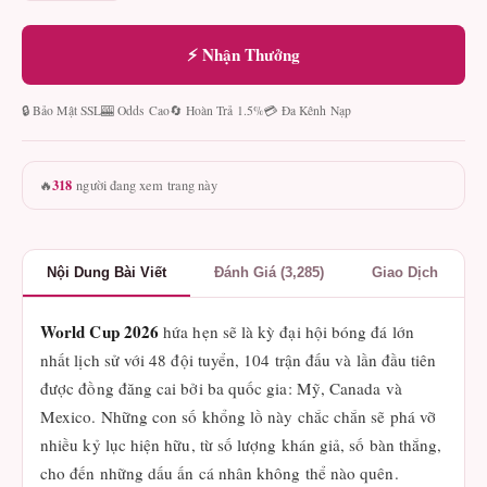
⚡ Nhận Thưởng
🔒 Bảo Mật SSL
🎰 Odds Cao
🔄 Hoàn Trả 1.5%
💳 Đa Kênh Nạp
318
🔥
người đang xem trang này
Nội Dung Bài Viết
Đánh Giá (3,285)
Giao Dịch
World Cup 2026
hứa hẹn sẽ là kỳ đại hội bóng đá lớn
nhất lịch sử với 48 đội tuyển, 104 trận đấu và lần đầu tiên
được đồng đăng cai bởi ba quốc gia: Mỹ, Canada và
Mexico. Những con số khổng lồ này chắc chắn sẽ phá vỡ
nhiều kỷ lục hiện hữu, từ số lượng khán giả, số bàn thắng,
cho đến những dấu ấn cá nhân không thể nào quên.