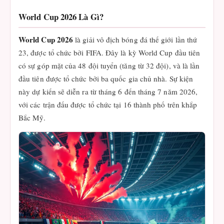
World Cup 2026 Là Gì?
World Cup 2026
là giải vô địch bóng đá thế giới lần thứ
23, được tổ chức bởi FIFA. Đây là kỳ World Cup đầu tiên
có sự góp mặt của 48 đội tuyển (tăng từ 32 đội), và là lần
đầu tiên được tổ chức bởi ba quốc gia chủ nhà. Sự kiện
này dự kiến sẽ diễn ra từ tháng 6 đến tháng 7 năm 2026,
với các trận đấu được tổ chức tại 16 thành phố trên khắp
Bắc Mỹ.