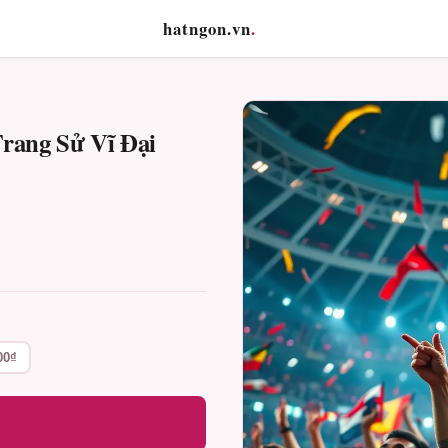
hatngon.vn
.
rang Sử Vĩ Đại
00₫