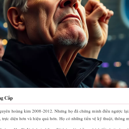
ng Cấp
guyên hoàng kim 2008-2012. Nhưng họ đã chứng minh điều ngược lại. 
trực diện hơn và hiệu quả hơn. Họ có những tiền vệ kỹ thuật, thông m