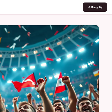
Đăng Ký