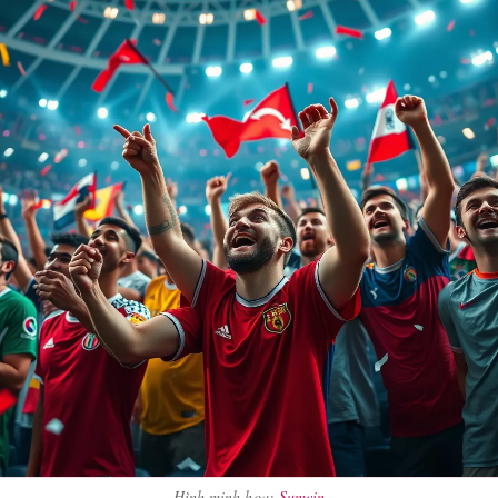
Hình minh hoạ:
Sunwin