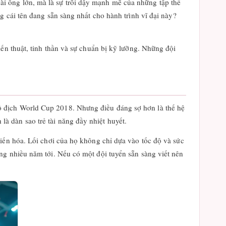
i ông lớn, mà là sự trỗi dậy mạnh mẽ của những tập thể
g cái tên đang sẵn sàng nhất cho hành trình vĩ đại này?
ến thuật, tinh thần và sự chuẩn bị kỹ lưỡng. Những đội
ô địch World Cup 2018. Nhưng điều đáng sợ hơn là thế hệ
 dàn sao trẻ tài năng đầy nhiệt huyết.
iến hóa. Lối chơi của họ không chỉ dựa vào tốc độ và sức
ng nhiều năm tới. Nếu có một đội tuyển sẵn sàng viết nên