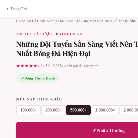
Trang Chủ
Home
›
Tất Cả Game
›
Những Đội Tuyển Sẵn Sàng Viết Nên Trang Sử Vĩ Đại Nhất
TIN TỨC CÁ CƯỢC · HATNGON.VN
Những Đội Tuyển Sẵn Sàng Viết Nên T
Nhất Bóng Đá Hiện Đại
★★★★★
4.8 / 5.0 · 2,387+ đánh giá đã xác minh
Đang Thịnh Hành
MỨC NẠP THAM KHẢO
100.000₫
200.000₫
500.000₫
1.000.000₫
2.000.0
⚡ Nhận Thưởng