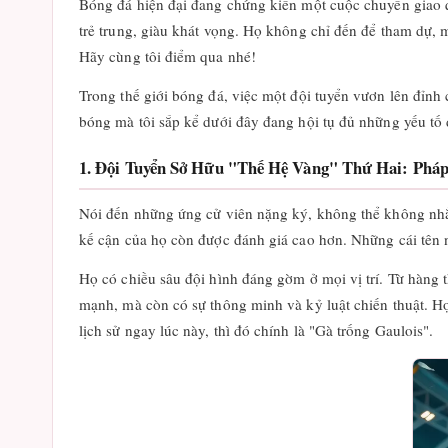
Bóng đá hiện đại đang chứng kiến một cuộc chuyển giao 
trẻ trung, giàu khát vọng. Họ không chỉ đến để tham dự, m
Hãy cùng tôi điểm qua nhé!
Trong thế giới bóng đá, việc một đội tuyển vươn lên đỉnh
bóng mà tôi sắp kể dưới đây đang hội tụ đủ những yếu tố 
1. Đội Tuyển Sở Hữu "Thế Hệ Vàng" Thứ Hai: Phá
Nói đến những ứng cử viên nặng ký, không thể không nhắ
kế cận của họ còn được đánh giá cao hơn. Những cái tên 
Họ có chiều sâu đội hình đáng gờm ở mọi vị trí. Từ hàng 
mạnh, mà còn có sự thông minh và kỷ luật chiến thuật. Họ
lịch sử ngay lúc này, thì đó chính là "Gà trống Gaulois".