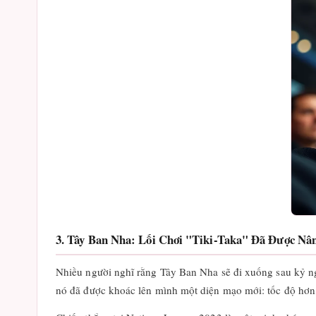
3. Tây Ban Nha: Lối Chơi "Tiki-Taka" Đã Được Nâ
Nhiều người nghĩ rằng Tây Ban Nha sẽ đi xuống sau kỷ n
nó đã được khoác lên mình một diện mạo mới: tốc độ hơn, 