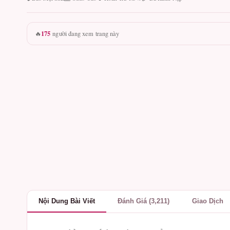
175
🔥
người đang xem trang này
Nội Dung Bài Viết
Đánh Giá (3,211)
Giao Dịch