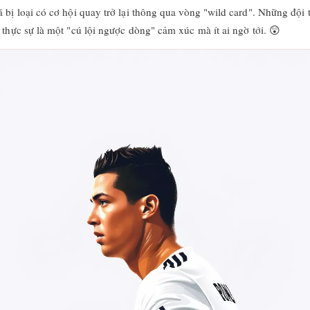
 bị loại có cơ hội quay trở lại thông qua vòng "wild card". Những đội
 thực sự là một "cú lội ngược dòng" cảm xúc mà ít ai ngờ tới. 😲