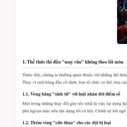
1. Thể thức thi đấu "xoay vần" không theo lối mòn
Trước đây, chúng ta thường quen thuộc với những thể thức 
Thay vì một bảng đấu cố định, ban tổ chức có thể chia các
1.1. Vòng bảng "sinh tử" với luật nhân đôi điểm số
Một trong những thay đổi gây sốc nhất là việc áp dụng lu
phá ngoạn mục nếu tận dụng tốt cơ hội. Chính sự bất ngờ 
1.2. Thêm vòng "cứu thua" cho các đội bị loại