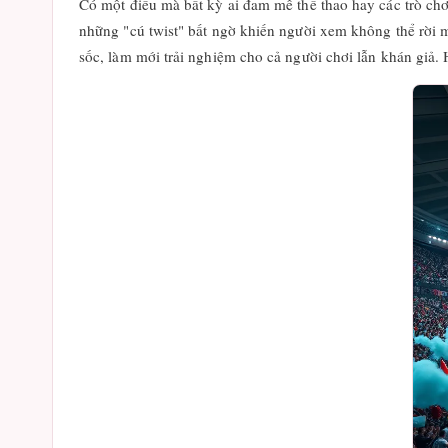
Có một điều mà bất kỳ ai đam mê thể thao hay các trò ch
những "cú twist" bất ngờ khiến người xem không thể rời mắ
sốc, làm mới trải nghiệm cho cả người chơi lẫn khán giả