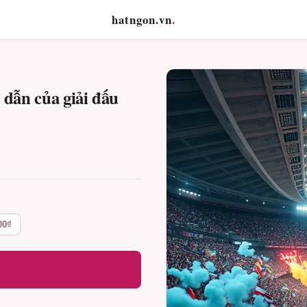
hatngon.vn
.
 dẫn của giải đấu
00₫