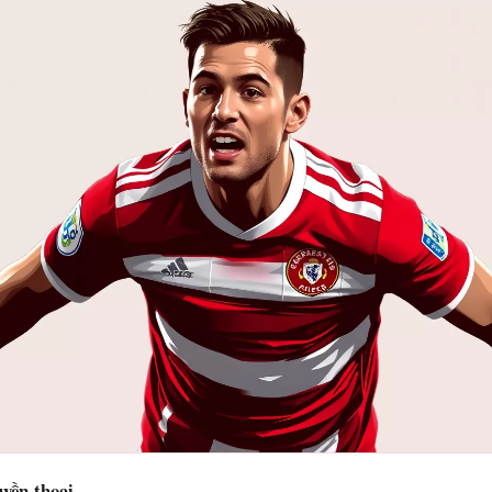
uyền thoại