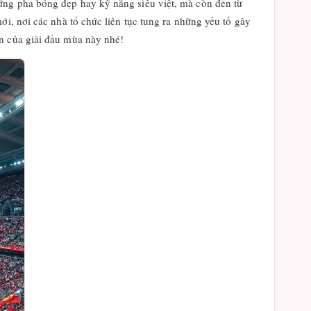
ững pha bóng đẹp hay kỹ năng siêu việt, mà còn đến từ
ới, nơi các nhà tổ chức liên tục tung ra những yếu tố gây
ẫn của giải đấu mùa này nhé!