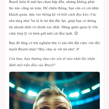
Brazil luôn là một lựa chọn hấp dẫn, nhưng không phải
lúc nào cũng an toàn. Để chiến thắng, bạn cần có cái nhìn
khách quan, dựa vào thống kê và biết cách đọc kèo. Các
nền tảng như 7m sẽ là trợ thủ đắc lực, giúp bạn có thông
tin nhanh nhất và chính xác nhất. Đừng quên quản lý vốn
cược hợp lý và luôn giữ một cái đầu lạnh. 😉
Bạn đã từng có trải nghiệm thú vị nào khi đặt cược vào đội
tuyển Brazil chưa? Hãy chia sẻ với tôi nhé! 🎉
Còn bạn, bạn thường dựa vào yếu tố nào nhất khi nhận
định một trận đấu của Brazil?