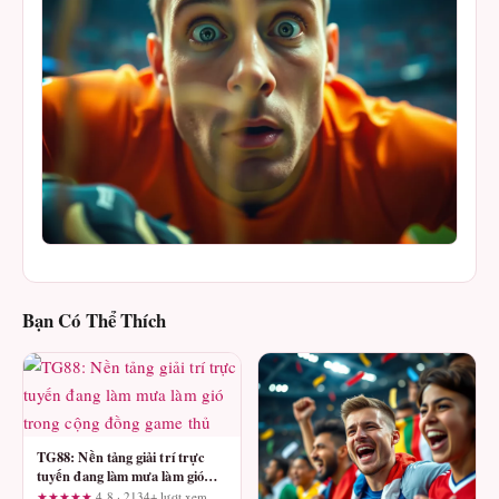
Bạn Có Thể Thích
TG88: Nền tảng giải trí trực
tuyến đang làm mưa làm gió
trong cộng đồng game thủ
★★★★★
4.8 · 2134+ lượt xem