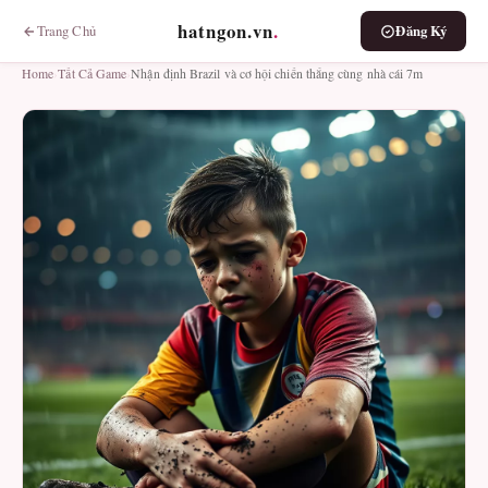
hatngon.vn
.
Trang Chủ
Đăng Ký
Home
›
Tất Cả Game
›
Nhận định Brazil và cơ hội chiến thắng cùng nhà cái 7m