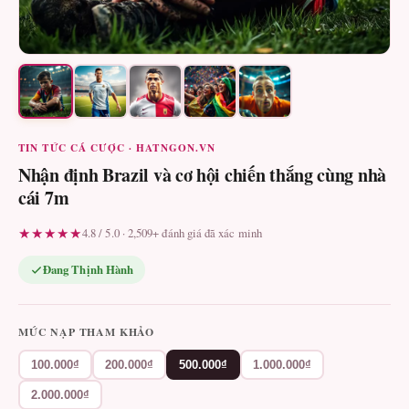
TIN TỨC CÁ CƯỢC · HATNGON.VN
Nhận định Brazil và cơ hội chiến thắng cùng nhà
cái 7m
★★★★★
4.8 / 5.0 · 2,509+ đánh giá đã xác minh
Đang Thịnh Hành
MỨC NẠP THAM KHẢO
100.000₫
200.000₫
500.000₫
1.000.000₫
2.000.000₫