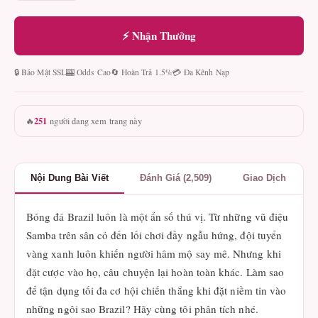
⚡ Nhận Thưởng
🔒 Bảo Mật SSL
🎰 Odds Cao
🔄 Hoàn Trả 1.5%
💳 Đa Kênh Nạp
251
🔥
người đang xem trang này
Nội Dung Bài Viết
Đánh Giá (2,509)
Giao Dịch
Bóng đá Brazil luôn là một ẩn số thú vị. Từ những vũ điệu
Samba trên sân cỏ đến lối chơi đầy ngẫu hứng, đội tuyển
vàng xanh luôn khiến người hâm mộ say mê. Nhưng khi
đặt cược vào họ, câu chuyện lại hoàn toàn khác. Làm sao
để tận dụng tối đa cơ hội chiến thắng khi đặt niềm tin vào
những ngôi sao Brazil? Hãy cùng tôi phân tích nhé.