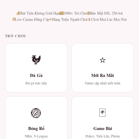
💰
🎰
🔒
Rút Tiền Không Giới Hạn
1000+ Trò Chơi
Bảo Mật SSL 256-bit
🃏
⭐
📱
Live Casino Đẳng Cấp
Hàng Triệu Người Chơi
Chơi Mọi Lúc Mọi Nơi
TRÒ CHƠI
🐓
⭐
Đá Gà
Mới Ra Mắt
Đá gà trực tiếp
Game cập nhật mỗi tuần
🏐
🃏
Bóng Rổ
Game Bài
NBA, V-League
Poker, Tiến Lên, Phỏm