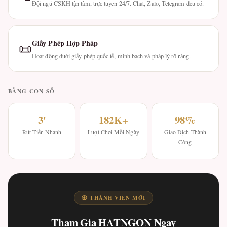
Đội ngũ CSKH tận tâm, trực tuyến 24/7. Chat, Zalo, Telegram đều có.
Giấy Phép Hợp Pháp
📜
Hoạt động dưới giấy phép quốc tế, minh bạch và pháp lý rõ ràng.
BẰNG CON SỐ
3'
182K+
98%
Rút Tiền Nhanh
Lượt Chơi Mỗi Ngày
Giao Dịch Thành
Công
🎲 THÀNH VIÊN MỚI
Tham Gia HATNGON Ngay