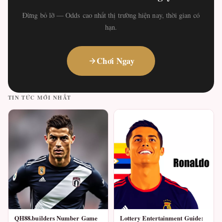
Đừng bỏ lỡ — Odds cao nhất thị trường hiện nay, thời gian có
hạn.
Chơi Ngay
TIN TỨC MỚI NHẤT
QH88.builders Number Game
Lottery Entertainment Guide: