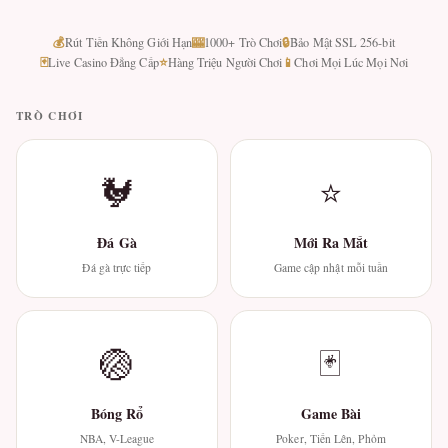
💰
🎰
🔒
Rút Tiền Không Giới Hạn
1000+ Trò Chơi
Bảo Mật SSL 256-bit
🃏
⭐
📱
Live Casino Đẳng Cấp
Hàng Triệu Người Chơi
Chơi Mọi Lúc Mọi Nơi
TRÒ CHƠI
🐓
⭐
Đá Gà
Mới Ra Mắt
Đá gà trực tiếp
Game cập nhật mỗi tuần
🏐
🃏
Bóng Rổ
Game Bài
NBA, V-League
Poker, Tiến Lên, Phỏm