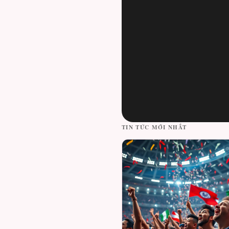
TIN TỨC MỚI NHẤT