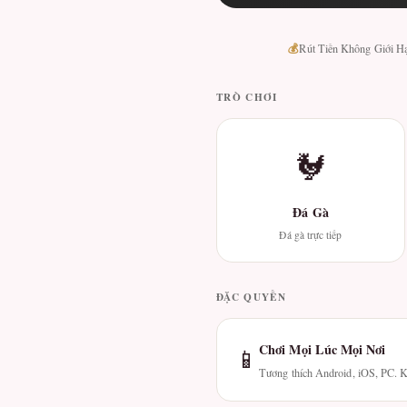
💰
Rút Tiền Không Giới H
TRÒ CHƠI
🐓
Đá Gà
Đá gà trực tiếp
ĐẶC QUYỀN
Chơi Mọi Lúc Mọi Nơi
📱
Tương thích Android, iOS, PC. Khô