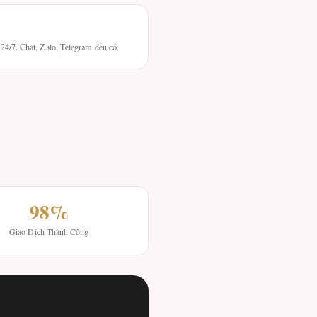
24/7. Chat, Zalo, Telegram đều có.
98%
Giao Dịch Thành Công