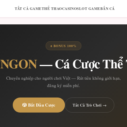
TẤT CẢ GAME
THỂ THAO
CASINO
SLOT GAME
BẮN CÁ
♠ BONUS 100%
TNGON
— Cá Cược Thể 
Chuyên nghiệp cho người chơi Việt — Rút tiền không giới hạn,
đăng ký miễn phí.
🎲 Bắt Đầu Cược
Tất Cả Trò Chơi →