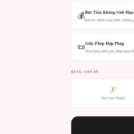
Rút Tiền Không Giới Hạn
💰
Rút bao nhiêu cũng được, không gi
Giấy Phép Hợp Pháp
📜
Hoạt động dưới giấy phép quốc tế
BẰNG CON SỐ
3'
Rút Tiền Nhanh