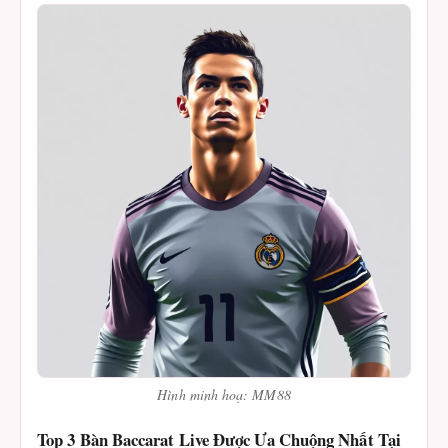
Hình minh hoạ: MM88
Top 3 Bàn Baccarat Live Được Ưa Chuộng Nhất Tại