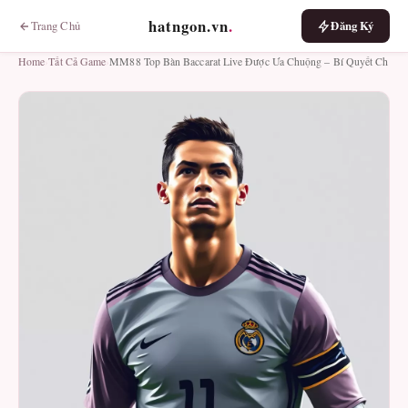
hatngon.vn
.
Trang Chủ
Đăng Ký
Home
›
Tất Cả Game
›
MM88 Top Bàn Baccarat Live Được Ưa Chuộng – Bí Quyết Ch