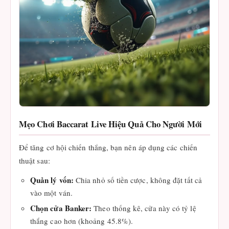
Mẹo Chơi Baccarat Live Hiệu Quả Cho Người Mới
Để tăng cơ hội chiến thắng, bạn nên áp dụng các chiến
thuật sau:
Quản lý vốn:
Chia nhỏ số tiền cược, không đặt tất cả
vào một ván.
Chọn cửa Banker:
Theo thống kê, cửa này có tỷ lệ
thắng cao hơn (khoảng 45.8%).