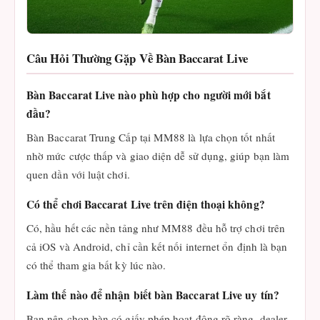
Câu Hỏi Thường Gặp Về Bàn Baccarat Live
Bàn Baccarat Live nào phù hợp cho người mới bắt
đầu?
Bàn Baccarat Trung Cấp tại MM88 là lựa chọn tốt nhất
nhờ mức cược thấp và giao diện dễ sử dụng, giúp bạn làm
quen dần với luật chơi.
Có thể chơi Baccarat Live trên điện thoại không?
Có, hầu hết các nền tảng như MM88 đều hỗ trợ chơi trên
cả iOS và Android, chỉ cần kết nối internet ổn định là bạn
có thể tham gia bất kỳ lúc nào.
Làm thế nào để nhận biết bàn Baccarat Live uy tín?
Bạn nên chọn bàn có giấy phép hoạt động rõ ràng, dealer