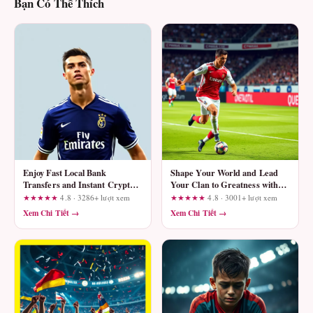
Bạn Có Thể Thích
Enjoy Fast Local Bank
Shape Your World and Lead
Transfers and Instant Crypto
Your Clan to Greatness with
Payouts Anytime You Win on
QS88: An Independent Review
★★★★★
4.8 · 3286+ lượt xem
★★★★★
4.8 · 3001+ lượt xem
ZBET: A Bankroll Manager’s
Xem Chi Tiết →
Xem Chi Tiết →
Game Analysis