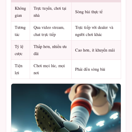
Không
Trực tuyến, chơi tại
Sòng bài thực tế
gian
nhà
Tương
Qua video stream,
Trực tiếp với dealer và
tác
chat trực tiếp
người chơi khác
Tỷ lệ
Thấp hơn, nhiều ưu
Cao hơn, ít khuyến mãi
cược
đãi
Tiện
Chơi mọi lúc, mọi
Phải đến sòng bài
lợi
nơi